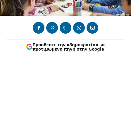
Προσθέστε την «δημοκρατία» ως
προτιμώμενη πηγή στην Google