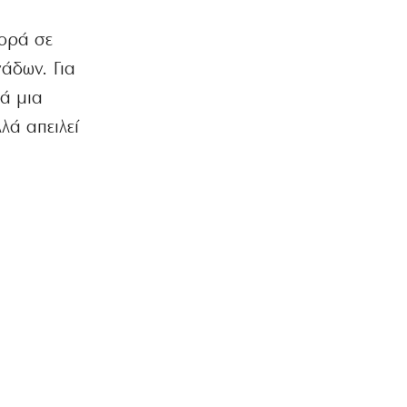
Με υψηλές θερμοκρασίες και
δυνατούς βοριάδες ο
ορά σε
Δεκαπενταύγουστος
άδων. Για
6|08|2026 | 16:50
λά μια
ΕΛΛΑΔΑ
λά απειλεί
Ναυάγιο τοῦ πολέμου εὑρέθη ἄθικτο
στό Ἰόνιο
6|08|2026 | 16:40
ΠΟΛΙΤΙΚΗ
Απύθμενο θράσος από τον χειρότερο
πρωθυπουργό της Μεταπολίτευσης
6|08|2026 | 16:30
ΟΙΚΟΝΟΜΙΑ
Στον πάτο της ευρωζώνης και το
διαθέσιμο εισόδημα των Ελλήνων
6|08|2026 | 16:30
ΚΟΣΜΟΣ