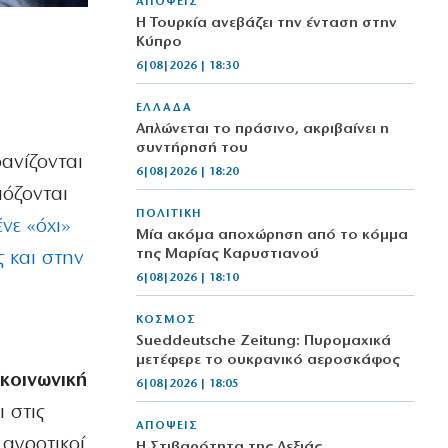
ΑΠΟΨΕΙΣ
Η Τουρκία ανεβάζει την ένταση στην
Κύπρο
6|08|2026 | 18:30
ΕΛΛΑΔΑ
Απλώνεται το πράσινο, ακριβαίνει η
συντήρησή του
ανίζονται
6|08|2026 | 18:20
μόζονται
ΠΟΛΙΤΙΚΗ
ένε «όχι»
Μία ακόμα αποχώρηση από το κόμμα
της Μαρίας Καρυστιανού
 και στην
6|08|2026 | 18:10
ΚΟΣΜΟΣ
Sueddeutsche Zeitung: Πυρομαχικά
μετέφερε το ουκρανικό αεροσκάφος
 κοινωνική
6|08|2026 | 18:05
 στις
ΑΠΟΨΕΙΣ
 αγροτικοί
Η Στιβαρότητα της Δεξιάς