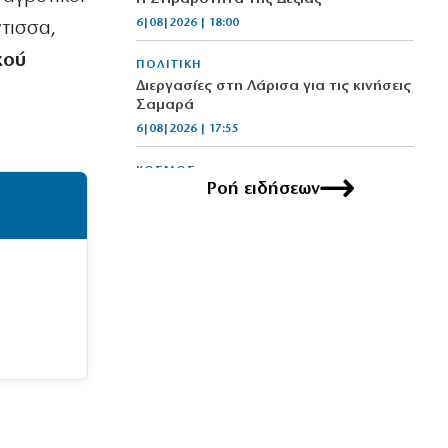
6|08|2026 | 18:00
τισσα,
κού
ΠΟΛΙΤΙΚΗ
Διεργασίες στη Λάρισα για τις κινήσεις
α
Σαμαρά
6|08|2026 | 17:55
ΚΟΣΜΟΣ
Ροή ειδήσεων
Ουκρανία: Νέο πλήγμα σε διυλιστήρια
στο Μπασκορτοστάν και τη
Γιαροσλάβλ
6|08|2026 | 17:50
ΕΛΛΑΔΑ
Χανιά: Νέα στοιχεία για την 75χρονη
στο Νεροκούρο
6|08|2026 | 17:45
ΕΛΛΑΔΑ
Φωτιά στην Κρήνη Φαρσάλων
6|08|2026 | 17:35