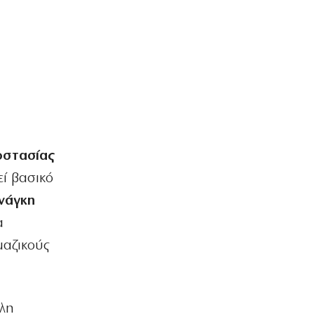
Η Ευρώπη παραδέχεται την αδυναμία
της απέναντι στις μεταναστευτικές
ροές
6|08|2026 | 16:28
ΕΛΛΑΔΑ
Φωτιά στην Αγία Μαρίνα Ηλείας
6|08|2026 | 16:25
ΟΙΚΟΝΟΜΙΑ
οστασίας
ΓΣΕΕ: Τι ισχύει για την πληρωμή της
αργίας του Δεκαπενταύγουστου
εί βασικό
6|08|2026 | 16:20
νάγκη
ΕΛΛΑΔΑ
α
Χαλκιδική: Πυρκαγιά στο Πόρτο
Καρράς
μαζικούς
6|08|2026 | 16:15
ΚΟΣΜΟΣ
Μόναχο: Ισόβια κάθειρξη σε 25χρονο
ώλη