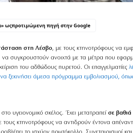
α» ως
προτιμώμενη πηγή στην Google
ατάσταση στη Λέσβο
, με τους κτηνοτρόφους να εμφ
ι να συγκρουστούν ανοιχτά με τα μέτρα που εφαρ
χείριση του αδθώδους πυρετού. Οι επαγγελματίες
λ
ν να ξεκινήσει άμεσα πρόγραμμα εμβολιασμού, όπως
ν στο υγειονομικό σκέλος. Έχει μετατραπεί
σε βαθιά
με τους κτηνοτρόφους να αντιδρούν έντονα απέναντι
ροβλέπει το ισχύον πρωτόκολλο. Συνεταιρισμοί και