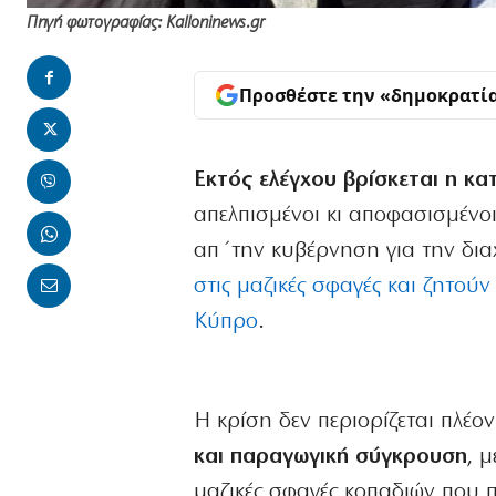
Πηγή φωτογραφίας: Kalloninews.gr
Προσθέστε την «δημοκρατί
Εκτός ελέγχου βρίσκεται η κ
απελπισμένοι κι αποφασισμένο
απ΄την κυβέρνηση για την δια
στις μαζικές σφαγές και ζητού
Κύπρο
.
Η κρίση δεν περιορίζεται πλέο
και παραγωγική σύγκρουση
, 
μαζικές σφαγές κοπαδιών που π