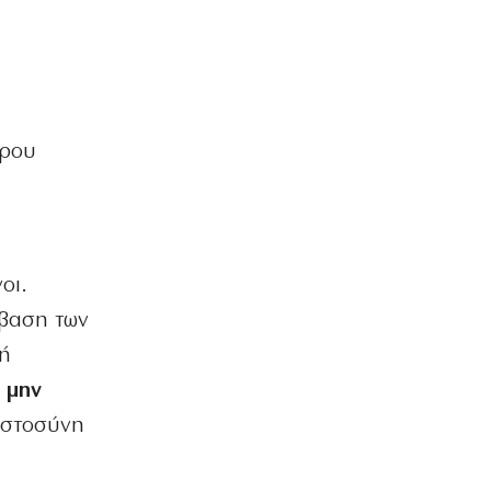
ΟΙΚΟΝΟΜΙΑ
Εξωδικαστικός: Ρυθμίστηκε μόλις το
5% του χρέους
6|08|2026 | 17:30
ηρου
ΠΟΛΙΤΙΚΗ
ΠΑΣΟΚ vs Σύστημα ΠΑΣΟΚ
6|08|2026 | 17:20
ΑΘΛΗΤΙΚΑ
Έκλεισε το Instagram ο Ιωαννίδης και
οι.
τα σενάρια… φουντώνουν!
σβαση των
6|08|2026 | 17:16
κή
ΕΛΛΑΔΑ
 μην
Meteo: Πότε εκδηλώνονται οι
μεγαλύτερες πυρκαγιές
πιστοσύνη
6|08|2026 | 17:15
ΑΘΛΗΤΙΚΑ