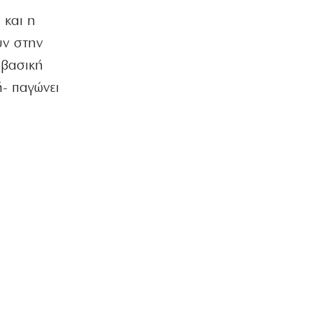
Super Cup: Ο Παπαπέτρου στο ΑΕΚ-
 και η
ΟΦΗ
υν στην
6|08|2026 | 17:10
 βασική
ΟΙΚΟΝΟΜΙΑ
ή- παγώνει
HELLENiQ ENERGY: Στα 393 ευρώ
εκτινάχθηκε η κερδοφορία της
6|08|2026 | 17:00
ΚΟΣΜΟΣ
Στερούν οι ελληνικές ρίζες του βασιλιά
Καρόλου τη βρετανικότητά του;
(βίντεο)
6|08|2026 | 16:58
ΚΟΣΜΟΣ
Ουκρανία: Έξι νεκροί και δεκάδες
τραυματίες από νέα ρωσικά πλήγματα
6|08|2026 | 16:53
ΕΛΛΑΔΑ