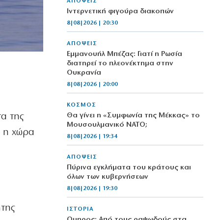
ΑΠΟΨΕΙΣ
Ιντερνετική φιγούρα διακοπών
8|08|2026 | 20:30
ΑΠΟΨΕΙΣ
Εμμανουήλ Μπέζας: Γιατί η Ρωσία
διατηρεί το πλεονέκτημα στην
Ουκρανία
8|08|2026 | 20:00
ΚΟΣΜΟΣ
α της
Θα γίνει η «Συμφωνία της Μέκκας» το
Μουσουλμανικό ΝΑΤΟ;
ι η χώρα
8|08|2026 | 19:34
ΑΠΟΨΕΙΣ
Πύρινα εγκλήματα του κράτους και
όλων των κυβερνήσεων
8|08|2026 | 19:30
ήτης
ΙΣΤΟΡΙΑ
Όμηρος: Από τους ραψωδούς στα