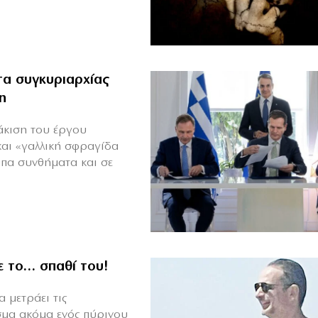
α συγκυριαρχίας
η
άκιση του έργου
και «γαλλική σφραγίδα
υπα συνθήματα και σε
ε το… σπαθί του!
 μετράει τις
σμα ακόμα ενός πύρινου