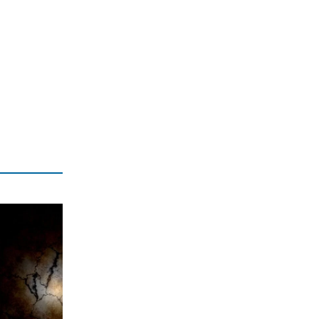
8|08|2026 | 16:30
ΕΛΛΑΔΑ
Κύκλωμα διακινούσε ναρκωτικά σε
Αττική και Πανεπιστημιούπολη
(βίντεο)
8|08|2026 | 16:10
ΟΙΚΟΝΟΜΙΑ
Περικοπές 126 εκατ. για αποθήκευση
ενέργειας
8|08|2026 | 16:00
ΟΙΚΟΝΟΜΙΑ
Ο ΟΟΣΑ… πετάει στα σκουπίδια το
κυβερνητικό success story
8|08|2026 | 15:51
ΕΛΛΑΔΑ
Πάτρα: Χειροπέδες σε 14χρονο εξπέρ
στις διαρρήξεις σπιτιών