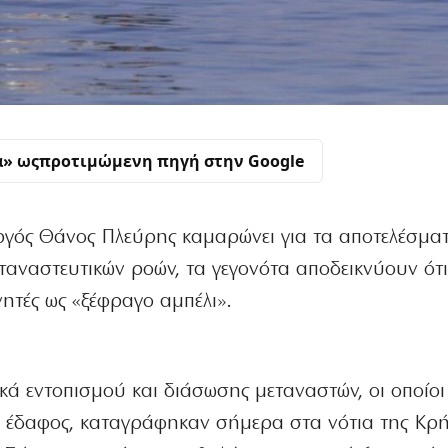
α» ως
προτιμώμενη πηγή στην Google
γός Θάνος Πλεύρης καμαρώνει για τα αποτελέσματ
εταναστευτικών ροών, τα γεγονότα αποδεικνύουν ότ
νητές ως «ξέφραγο αμπέλι».
κά εντοπισμού και διάσωσης μεταναστών, οι οποίοι
ό έδαφος, καταγράφηκαν σήμερα στα νότια της Κρ