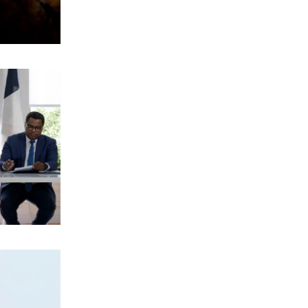
8|08|2026 | 15:48
ΕΛΛΑΔΑ
Λυκαβηττός: Σε 57χρονη αγνοούμενη
από την Κυψέλη ανήκει η σορός
8|08|2026 | 15:15
ΠΟΛΙΤΙΚΗ
Άρειος Πάγος: Στο αρχείο παραμένουν
οι υποκλοπές
8|08|2026 | 15:00
ΕΛΛΑΔΑ
Έβρος: Χειροπέδες σε τρεις
αλλοδαπούς διακινητές
λαθρομεταναστών
8|08|2026 | 14:40
ΠΟΛΙΤΙΚΗ
Προκαλεί ο Αδωνις: «Θα καταγράφω
τους πάντες…»