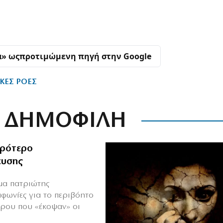
α» ως
προτιμώμενη πηγή στην Google
ΚΕΣ ΡΟΕΣ
ΔΗΜΟΦΙΛΗ
ιρότερο
ευσης
ιμα πατριώτης
μφωνίες για το περιβόητο
πρου που «έκοψαν» οι