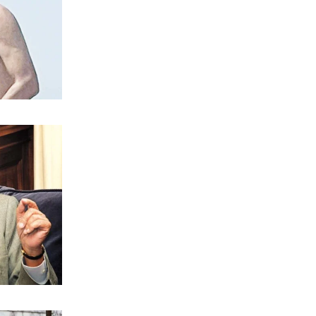
8|08|2026 | 14:30
ΠΟΛΙΤΙΚΗ
Επιμένει το ΠΑΣΟΚ για τα «σπιτάκια
ανακύκλωσης»
8|08|2026 | 14:00
ΕΛΛΑΔΑ
Άγριος ξυλοδαρμός γιατρού στον
«Ερυθρό Σταυρό» από ασθενή
8|08|2026 | 13:40
ΠΟΛΙΤΙΚΗ
Ντόρα: Αμηχανία για την
υποψηφιότητά της
8|08|2026 | 13:30
ΠΟΛΙΤΙΚΗ
Φέρτε πίσω τώρα τους Patriot από τη
Σαουδική Αραβία, κύριε Μητσοτάκη!
8|08|2026 | 13:00