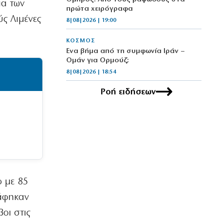
ια των
πρώτα χειρόγραφα
ς Λιμένες
8|08|2026 | 19:00
ΚΟΣΜΟΣ
Ένα βήμα από τη συμφωνία Ιράν –
Ομάν για Ορμούζ;
8|08|2026 | 18:54
Ροή ειδήσεων
ΟΡΘΟΔΟΞΙΑ
Κύπρος: 318.000 ευρώ για τα
Πατριαρχεία
8|08|2026 | 18:30
ΚΟΣΜΟΣ
Ραγδαία ανάπτυξη του τουρισμού σε
μια ανοιχτή Κίνα
8|08|2026 | 18:00
ο με 85
ράφηκαν
ΕΛΛΑΔΑ
Κίνδυνος πυρκαγιάς σε πέντε περιοχές
οι στις
αύριο – Σε κατάσταση “Red Code” η