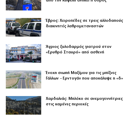
από την Κυψέλη ανήκει η σορός
Έβρος: Χειροπέδες σε τρεις αλλοδαπούς
διακινητές λαθρομεταναστών
Άγριος ξυλοδαρμός γιατρού στον
«Ερυθρό Σταυρό» από ασθενή
Ένοχη σιωπή Μαξίμου για τις μπίζνες
Γάλλων – Ερντογάν που αποκάλυψε η «δ»
Χαρδαλιάς: Μπλόκο σε ανεμογεννήτριες
στις καμένες περιοχές