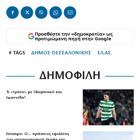
Προσθέστε την «δημοκρατία» ως
προτιμώμενη πηγή στην Google
# TAGS
ΔΗΜΟΣ ΘΕΣΣΑΛΟΝΙΚΗΣ
ΕΛ.ΑΣ.
ΔΗΜΟΦΙΛΗ
Τι «τρέχει» με Ολυμπιακό και
Ιωαννίδη!
Επίσημο: Ο… πράσινος εφιάλτης
του μητσοτακισμού έκαψε την