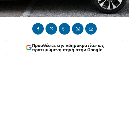
Προσθέστε την «δημοκρατία» ως
προτιμώμενη πηγή στην Google