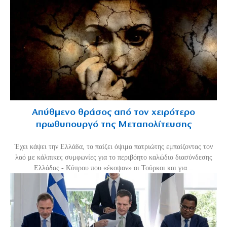
Απύθμενο θράσος από τον χειρότερο
πρωθυπουργό της Μεταπολίτευσης
Έχει κάψει την Ελλάδα, το παίζει όψιμα πατριώτης εμπαίζοντας τον
λαό με κάλπικες συμφωνίες για το περιβόητο καλώδιο διασύνδεσης
Ελλάδας - Κύπρου που «έκοψαν» οι Τούρκοι και για...