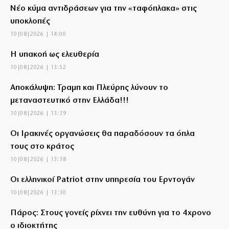
Νέο κύμα αντιδράσεων για την «ταφόπλακα» στις
υποκλοπές
10|08|2026 | 14:00
Η υπακοή ως ελευθερία
10|08|2026 | 13:52
Αποκάλυψη: Τραμπ και Πλεύρης λύνουν το
μεταναστευτικό στην Ελλάδα!!!
10|08|2026 | 13:39
Οι Ιρακινές οργανώσεις θα παραδόσουν τα όπλα
τους στο κράτος
10|08|2026 | 13:38
Οι ελληνικοί Patriot στην υπηρεσία του Ερντογάν
10|08|2026 | 13:30
Πάρος: Στους γονείς ρίχνει την ευθύνη για το 4χρονο
ο ιδιοκτήτης