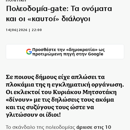
ΠΟΛΙΤΙΚΗ
Πολεοδομία-gate: Τα ονόματα
και οι «καυτοί» διάλογοι
14|06|2026 | 22:00
Προσθέστε την «δημοκρατία» ως
προτιμώμενη πηγή στην Google
Σε ποιους δήμους είχε απλώσει τα
πλοκάμια της η εγκληματική οργάνωση.
Οι εκλεκτοί του Κυριάκου Μητσοτάκη
«δίνουν» με τις δηλώσεις τους ακόμα
και τις συζύγους τους ώστε να
γλιτώσουν οι ίδιοι!
Το σκάνδαλο της πολεοδομίας
άρχισε στις 10