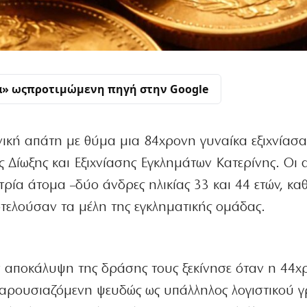
α» ως
προτιμώμενη πηγή στην Google
κή απάτη με θύμα μια 84χρονη γυναίκα εξιχνίασα
 Δίωξης και Εξιχνίασης Εγκλημάτων Κατερίνης. Οι 
ία άτομα –δύο άνδρες ηλικίας 33 και 44 ετών, καθ
τελούσαν τα μέλη της εγκληματικής ομάδας.
 αποκάλυψη της δράσης τους ξεκίνησε όταν η 44χ
αρουσιαζόμενη ψευδώς ως υπάλληλος λογιστικού γ