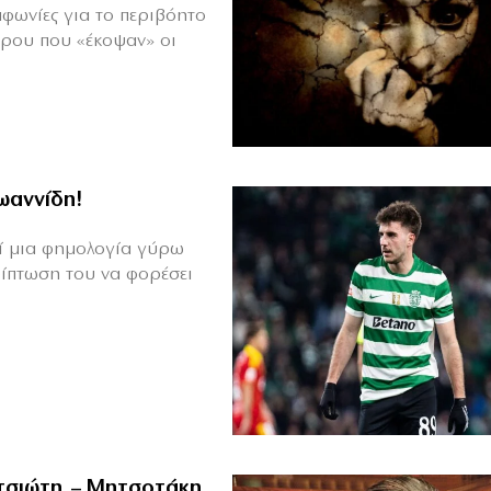
μφωνίες για το περιβόητο
πρου που «έκοψαν» οι
Ιωαννίδη!
θεί μια φημολογία γύρω
ρίπτωση του να φορέσει
ιτσιώτη – Μητσοτάκη