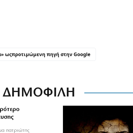
α» ως
προτιμώμενη πηγή στην Google
ΔΗΜΟΦΙΛΗ
ιρότερο
ευσης
ιμα πατριώτης