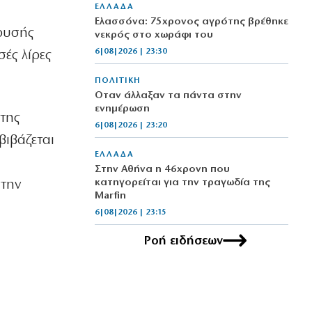
ΕΛΛΑΔΑ
Ελασσόνα: 75χρονος αγρότης βρέθηκε
χρυσής
νεκρός στο χωράφι του
6|08|2026 | 23:30
σές λίρες
ΠΟΛΙΤΙΚΗ
Όταν άλλαξαν τα πάντα στην
ενημέρωση
 της
6|08|2026 | 23:20
βιβάζεται
ΕΛΛΑΔΑ
Στην Αθήνα η 46χρονη που
κατηγορείται για την τραγωδία της
στην
Marfin
6|08|2026 | 23:15
Ροή ειδήσεων
ΟΙΚΟΝΟΜΙΑ
Delivery: Γιατί το αφορολόγητο στα
φιλοδωρήματα δεν αρκεί – Τι ζητούν οι
διανομείς (βίντεο)
6|08|2026 | 23:10