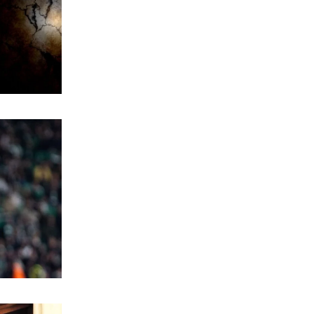
Τεχνητή Νοημοσύνη
6|08|2026 | 22:00
ΑΘΛΗΤΙΚΑ
Έρχεται ο Σαββίδης και φέρνει…
«μπαμ» στον ΠΑΟΚ!
6|08|2026 | 21:55
ΚΟΣΜΟΣ
Reuters: Ανησυχία στις ΗΠΑ για
αστάθεια στη Μέση Ανατολή
6|08|2026 | 21:50
ΕΛΛΑΔΑ
Επτά μήνες ανενεργά τα νέα
αεροπλάνα της Πυροσβεστικής
6|08|2026 | 21:40
ΚΟΣΜΟΣ
Ιταλία όπως… Μυστράς: 50χρονος
έπαιρνε τη σύνταξη της νεκρής