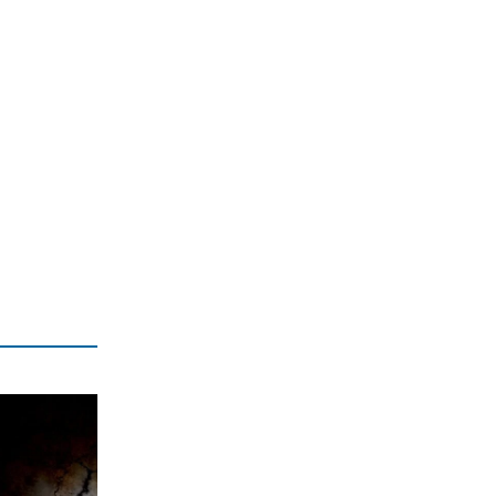
ΠΟΛΙΤΙΣΜΟΣ
Αγιον Ορος: Εικαστικό ταξίδι σιωπής
και πίστης
6|08|2026 | 22:30
ΕΛΛΑΔΑ
Χαλκιδική: Νεκρός 69χρονος στην
παραλία Σίβηρη
6|08|2026 | 22:25
ΑΘΛΗΤΙΚΑ
UEFA: Διατηρεί το μποϊκοτάζ στα
Παγκόσμια Κύπελλα
6|08|2026 | 22:20
ΟΙΚΟΝΟΜΙΑ
Aκριβαίνει γάλα και φέτα
6|08|2026 | 22:10
ΠΟΛΙΤΙΣΜΟΣ
Επίδαυρος: Η «Μήδεια» συναντά την…