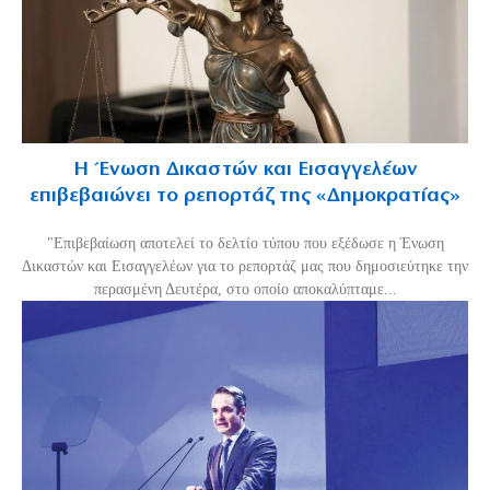
Η Ένωση Δικαστών και Εισαγγελέων
επιβεβαιώνει το ρεπορτάζ της «Δημοκρατίας»
"Επιβεβαίωση αποτελεί το δελτίο τύπου που εξέδωσε η Ένωση
Δικαστών και Εισαγγελέων για το ρεπορτάζ μας που δημοσιεύτηκε την
περασμένη Δευτέρα, στο οποίο αποκαλύπταμε...