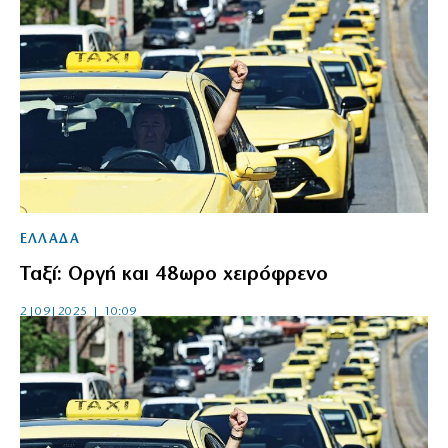
ΕΛΛΑΔΑ
Ταξί: Οργή και 48ωρο χειρόφρενο
2|09|2025 | 10:09