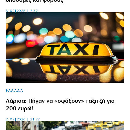
υποδομές και φόρους
3|02|2026 | 7:52
ΕΛΛΑΔΑ
Λάρισα: Πήγαν να «σφάξουν» ταξιτζή για
200 ευρώ!
2|02|2026 | 21:22