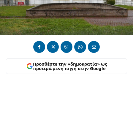
Προσθέστε την «δημοκρατία» ως
προτιμώμενη πηγή στην Google