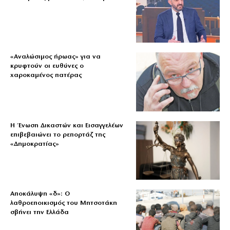
«Aναλώσιμος ήρωας» για να
κρυφτούν οι ευθύνες ο
χαροκαμένος πατέρας
Η Ένωση Δικαστών και Εισαγγελέων
επιβεβαιώνει το ρεπορτάζ της
«Δημοκρατίας»
Αποκάλυψη «δ»: Ο
λαθροεποικισμός του Μητσοτάκη
σβήνει την Ελλάδα