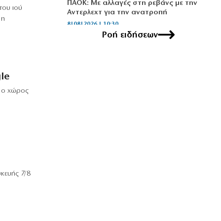
ΠΑΟΚ: Με αλλαγές στη ρεβάνς με την
του ιού
Αντερλεχτ για την ανατροπή
 η
8|08|2026 | 10:30
Ροή ειδήσεων
ΟΙΚΟΝΟΜΙΑ
Οι πληρωμές από τον e-ΕΦΚΑ και τη
ΔΥΠΑ έως τις 14 Αυγούστου
le
8|08|2026 | 10:16
ε ο χώρος
ΑΘΛΗΤΙΚΑ
Προκρίνονται και οι τρεις αν
«ματώσουν»!
8|08|2026 | 10:00
ΕΛΛΑΔΑ
Μυστράς: «Δεν είχε οικονομικό
κίνητρο ο 55χρονος με τον
κευής 7/8
καταψύκτη» – (βίντεο)
.
8|08|2026 | 9:57
Η ΘΕΣΗ ΜΑΣ