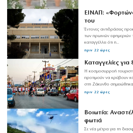
ΕΙΝΑΠ: «Φορτώνο
του
Έντονες αντιδράσεις προ
των πρωινών εφημεριών τ
καταγγέλλει ότι η...
πριν 22 ώρες
Καταγγελίες για
Η κοσμοσυρροή τουριστών
προτιμούν να κρύβουν κά
στη Ζάκυνθο σημειώθηκαν
πριν 22 ώρες
Βοιωτία: Αναστέλ
φωτιά
Σε νέα μέτρα για τη διασ