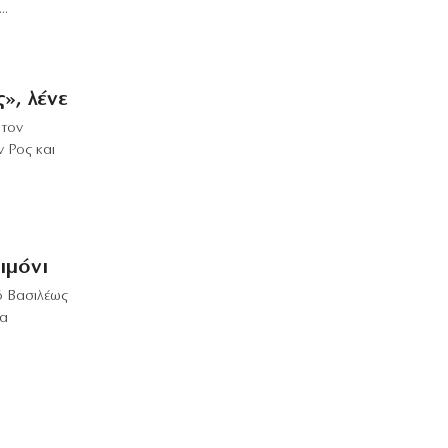
..
8|08|2026 | 8:24
ΕΛΛΑΔΑ
Επικίνδυνο «κοκτέιλ» ζέστης και
», λένε
ανέμων – Στο κόκκινο ο κίνδυνος
πυρκαγιών
 τον
8|08|2026 | 8:12
 Ρος και
ΣΚΙΤΣΑ
Το σκίτσο της «δημοκρατίας»
08/08/2026
8|08|2026 | 8:00
ιμόνι
ΟΡΘΟΔΟΞΙΑ
ό Βασιλέως
Εορτολόγιο: Ποιοι γιορτάζουν σήμερα,
να
Σάββατο 8 Αυγούστου
8|08|2026 | 7:50
ΚΟΣΜΟΣ
… Οι «νέες εποχές»
8|08|2026 | 0:00