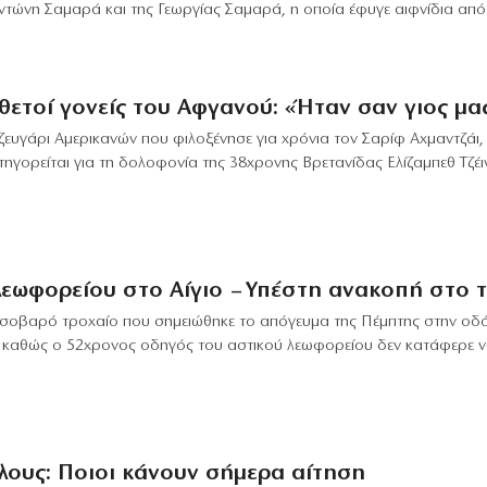
νη Σαμαρά και της Γεωργίας Σαμαρά, η οποία έφυγε αιφνίδια από.
θετοί γονείς του Αφγανού: «Ήταν σαν γιος μας
ζευγάρι Αμερικανών που φιλοξένησε για χρόνια τον Σαρίφ Αχμαντζάι,
γορείται για τη δολοφονία της 38χρονης Βρετανίδας Ελίζαμπεθ Τζέιν
εωφορείου στο Αίγιο – Υπέστη ανακοπή στο τ
ο σοβαρό τροχαίο που σημειώθηκε το απόγευμα της Πέμπτης στην οδ
, καθώς ο 52χρονος οδηγός του αστικού λεωφορείου δεν κατάφερε 
λους: Ποιοι κάνουν σήμερα αίτηση