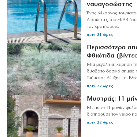
ναυαγοσώστης
Ένας 64χρονος τουρίστας
Διασώστες του ΕΚΑΒ έσπ
τον κρατήσουν...
πριν 21 ώρες
Περισσότερα απ
Φθιώτιδα (βίντε
Μια μεγάλη επιχείρηση τ
δύσβατο δασικό σημείο τ
Τμήματος Δίωξης και Εξιχν
πριν 22 ώρες
Μυστράς: 11 μή
Με ποινή 11 μηνών φυλάκ
διατηρούσε τον νεκρό πατ
πριν 22 ώρες