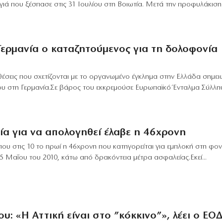
ιά που ξέσπασε στις 31 Ιουλίου στη Βοιωτία. Μετά την προφυλάκιση
ερμανία ο καταζητούμενος για τη δολοφονία
οθέσεις που σχετίζονται με το οργανωμένο έγκλημα στην Ελλάδα σημει
υ στη Γερμανία.Σε βάρος του εκκρεμούσε Ευρωπαϊκό Ένταλμα Σύλλη
ία για να απολογηθεί έλαβε η 46χρονη
που στις 10 το πρωί η 46χρονη που κατηγορείται για εμπλοκή στη φον
 5 Μαΐου του 2010, κάτω από δρακόντεια μέτρα ασφαλείας.Εκεί...
ου: «Η Αττική είναι στο ”κόκκινο”», λέει ο ΕΟ