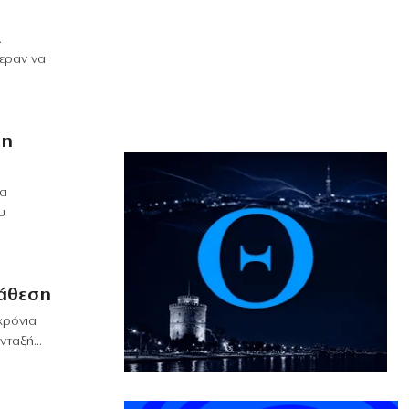
.
εραν να
τη
να
υ
τάθεση
χρόνια
ταξή...