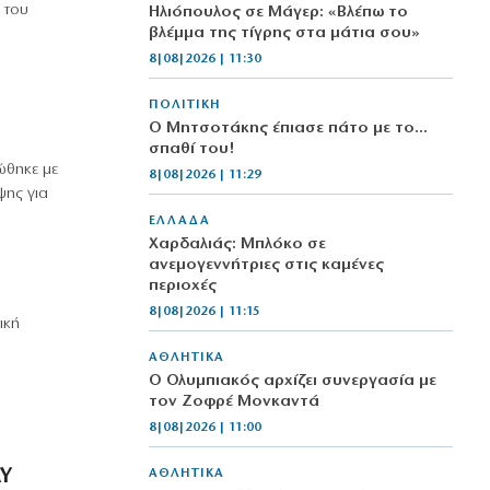
 του
Ηλιόπουλος σε Μάγερ: «Βλέπω το
βλέμμα της τίγρης στα μάτια σου»
8|08|2026 | 11:30
ΠΟΛΙΤΙΚΗ
Ο Μητσοτάκης έπιασε πάτο με το…
σπαθί του!
ώθηκε με
8|08|2026 | 11:29
ψης για
ΕΛΛΑΔΑ
Χαρδαλιάς: Μπλόκο σε
ανεμογεννήτριες στις καμένες
περιοχές
8|08|2026 | 11:15
ική
ΑΘΛΗΤΙΚΑ
Ο Ολυμπιακός αρχίζει συνεργασία με
τον Ζοφρέ Μονκαντά
8|08|2026 | 11:00
ΔΥ
ΑΘΛΗΤΙΚΑ