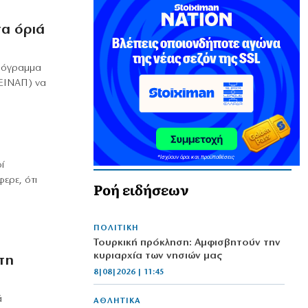
τα όριά
πρόγραμμα
(ΕΙΝΑΠ) να
ί
ερε, ότι
Ροή ειδήσεων
ΠΟΛΙΤΙΚΗ
Τουρκική πρόκληση: Αμφισβητούν την
κυριαρχία των νησιών μας
τη
8|08|2026 | 11:45
ά
ΑΘΛΗΤΙΚΑ