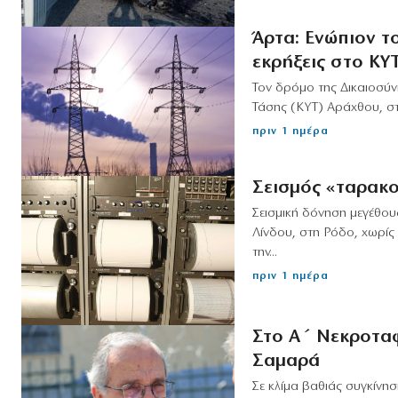
Άρτα: Ενώπιον τ
εκρήξεις στο ΚΥ
Τον δρόμο της Δικαιοσύν
Τάσης (ΚΥΤ) Αράχθου, στη
πριν 1 ημέρα
Σεισμός «ταρακο
Σεισμική δόνηση μεγέθου
Λίνδου, στη Ρόδο, χωρίς
την...
πριν 1 ημέρα
Στο Α΄ Νεκροταφ
Σαμαρά
Σε κλίμα βαθιάς συγκίνη