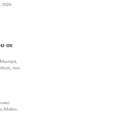
ς 2026-
ΟΡΘΟΔΟΞΙΑ
Γιατί η Εκκλησία δε μιλά για τον
θάνατο της Παναγίας;
7|08|2026 | 23:50
ΟΙΚΟΝΟΜΙΑ
ου σε
Ελληνικές scale-ups: Υψηλή αισιοδοξία,
αλλά «φρένο» στις προσλήψεις
7|08|2026 | 23:40
ν Μυστρά,
όθεση, που
ΑΘΛΗΤΙΚΑ
Το πρόγραμμα του β’ προκριματικού
του Κυπέλλου Ελλάδας
7|08|2026 | 23:30
ονικό
ΚΟΣΜΟΣ
ς Μαΐου...
«Μπλόκο» από το Εφετείο στην
κατασκευή της αίθουσας χορού στον
Λευκό Οίκο
7|08|2026 | 23:20