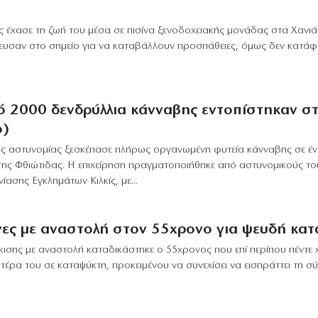
 έχασε τη ζωή του μέσα σε πισίνα ξενοδοχειακής μονάδας στα Χανιά
ευσαν στο σημείο για να καταβάλλουν προσπάθειες, όμως δεν κατάφ
ό 2000 δενδρύλλια κάνναβης εντοπίστηκαν σ
ο)
ης αστυνομίας ξεσκέπασε πλήρως οργανωμένη φυτεία κάνναβης σε έ
ης Φθιώτιδας. Η επιχείρηση πραγματοποιήθηκε από αστυνομικούς το
ίασης Εγκλημάτων Κιλκίς, με...
νες με αναστολή στον 55χρονο για ψευδή κα
ισης με αναστολή καταδικάστηκε ο 55χρονος που επί περίπου πέντε 
έρα του σε καταψύκτη, προκειμένου να συνεχίσει να εισπράττει τη σύν