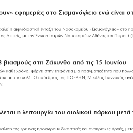
υν» εφημερίες στο Σισμανόγλειο ενώ είναι σ
καλεί η αιφνιδιαστική ένταξη του Νοσοκομείου «Σισμανόγλειο» στο 
ης Αττικής, με την Ένωση Ιατρών Νοσοκομείων Αθήνας και Πειραιά 
 8 βιασμούς στη Ζάκυνθο από τις 15 Ιουνίου
 κάθε χρόνο, φέρνει στην επιφάνεια μια πραγματικότητα που πολλο
τω από το χαλί... Ο πρόεδρος της ΠΟΕΔΗΝ, Μιχάλης Γιαννακός ανέφ
...
λεται η λειτουργία του αιολικού πάρκου μετά 
φάλιση της έρευνας προχωρούν δικαστικές και ανακριτικές Αρχές, μετ