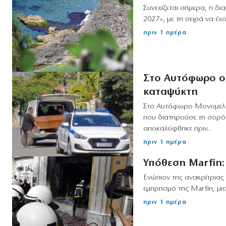
Συνεχίζεται σήμερα, η δ
2027», με τη σειρά να έχ
πριν 1 ημέρα
Στο Αυτόφωρο ο 
καταψύκτη
Στο Αυτόφωρο Μονομελές
που διατηρούσε τη σορό
αποκαλύφθηκε πριν...
πριν 1 ημέρα
Υπόθεση Marfin:
Ενώπιον της ανακρίτριας
εμπρησμό της Marfin, μι
πριν 1 ημέρα