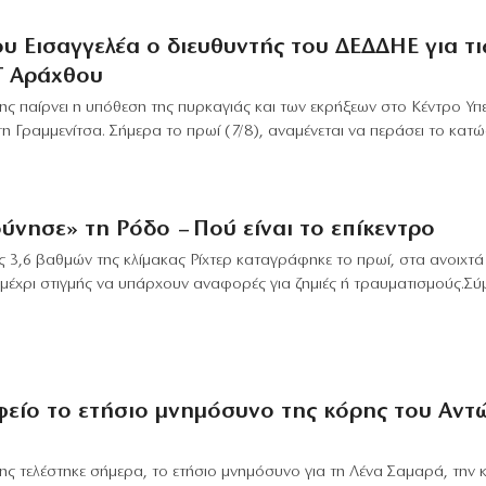
ου Εισαγγελέα ο διευθυντής του ΔΕΔΔΗΕ για τι
Τ Αράχθου
ης παίρνει η υπόθεση της πυρκαγιάς και των εκρήξεων στο Κέντρο Υ
 Γραμμενίτσα. Σήμερα το πρωί (7/8), αναμένεται να περάσει το κατώφ
ύνησε» τη Ρόδο – Πού είναι το επίκεντρο
ς 3,6 βαθμών της κλίμακας Ρίχτερ καταγράφηκε το πρωί, στα ανοιχτά
 μέχρι στιγμής να υπάρχουν αναφορές για ζημιές ή τραυματισμούς.Σ
είο το ετήσιο μνημόσυνο της κόρης του Αντ
σης τελέστηκε σήμερα, το ετήσιο μνημόσυνο για τη Λένα Σαμαρά, την 