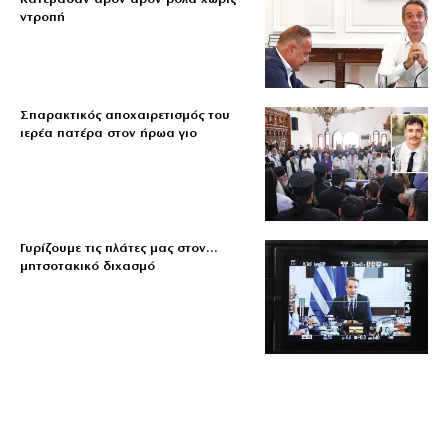
ντροπή
Σπαρακτικός αποχαιρετισμός του
ιερέα πατέρα στον ήρωα γιο
Γυρίζουμε τις πλάτες μας στον…
μητσοτακικό διχασμό