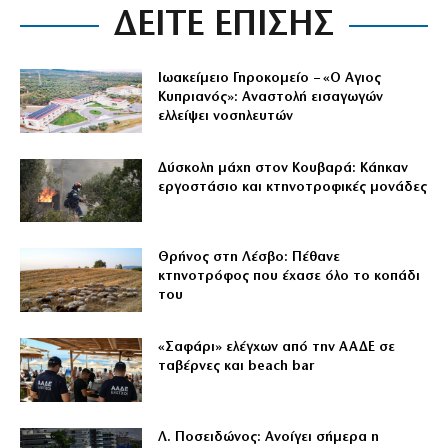
ΔΕΙΤΕ ΕΠΙΣΗΣ
Ιωακείμειο Γηροκομείο – «Ο Αγιος
Κυπριανός»: Αναστολή εισαγωγών
ελλείψει νοσηλευτών
Δύσκολη μάχη στον Κουβαρά: Κάηκαν
εργοστάσιο και κτηνοτροφικές μονάδες
Θρήνος στη Λέσβο: Πέθανε
κτηνοτρόφος που έχασε όλο το κοπάδι
του
«Σαφάρι» ελέγχων από την ΑΑΔΕ σε
ταβέρνες και beach bar
Λ. Ποσειδώνος: Ανοίγει σήμερα η