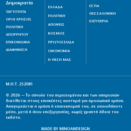
Δημοκρατία
ΕΣΤΙΑ
ΕΛΛΑΔΑ
ΤΑΥΤΟΤΗΤΑ
ΘΕΣΣΑΛΟΝΙΚΗ
ΠΟΛΙΤΙΚΗ
ΟΡΟΙ ΧΡΗΣΗΣ
ΕΛΕΥΘΕΡΙΑ
ΑΠΟΨΕΙΣ
ΠΟΛΙΤΙΚΗ
ΚΟΣΜΟΣ
ΑΠΟΡΡΗΤΟΥ
ΕΠΙΚΟΙΝΩΝΙΑ
ΠΡΩΤΟΣΕΛΙΔΑ
ΔΙΑΦΗΜΙΣΗ
ΟΙΚΟΝΟΜΙΑ
Η ΘΕΣΗ ΜΑΣ
Μ.Η.Τ. 252081
© 2026 — Το σύνολο του περιεχομένου και των υπηρεσιών
διατίθεται στους επισκέπτες αυστηρά για προσωπική χρήση.
Απαγορεύεται η χρήση ή επανεκπομπή του, σε οποιοδήποτε
μέσο, μετά ή άνευ επεξεργασίας, χωρίς γραπτή άδεια του
εκδότη.
MADE BY
MINOANDESIGN