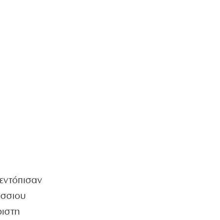
 εντόπισαν
άσσιου
ριστη