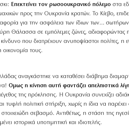
νσκι:
Επεκτείνει τον ρωσοουκρανικό πόλεμο
στα εδ
αχικών προς την Ουκρανία κρατών. Το Κίεβο, επιδ
αφορία για την ασφάλεια των ίδιων των… σωτήρων
Μαύρη Θάλασσα σε εμπόλεμες ζώνες, αδιαφορώντας 
ον κίνδυνο που διατρέχουν ανυποψίαστοι πολίτες, η ε
 οικονομία τους.
Ελλάδας αναγκάστηκε να καταθέσει διάβημα διαμαρ
να!
Ομως η κίνηση αυτή φαντάζει απελπιστικά λίγ
γεθος της πρόκλησης. Η Ουκρανία συνεχίζει αδιά
αι τυφλή πολιτική στήριξη, χωρίς η ίδια να παρέχε
στοιχειώδη σεβασμό. Αντιθέτως, η στάση της ηγεσί
νει ιστορικά υποτιμητική και ιδιοτελής.