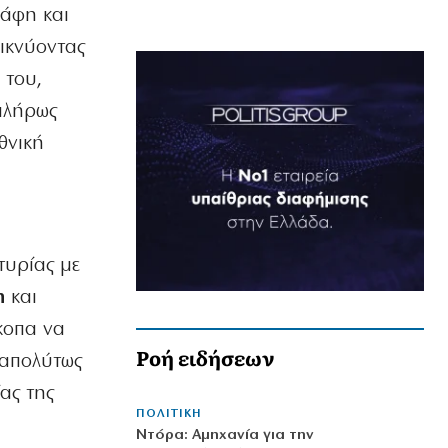
άφη και
εικνύοντας
 του,
πλήρως
θνική
τυρίας με
η
και
κοπα να
Ροή ειδήσεων
ι απολύτως
ας της
ΠΟΛΙΤΙΚΗ
Ντόρα: Αμηχανία για την