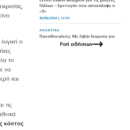
Ένοχη σιωπή Μαξίμου για τις μπίζνες
οκρισίας,
Γάλλων – Ερντογάν που αποκάλυψε η
«δ»
ίνει
8|08|2026 | 12:30
ΑΘΛΗΤΙΚΑ
Παναθηναϊκός: Με Λιβάι Γκαρσία για
 λογική η
την πρόκριση στη Σόφια
Ροή ειδήσεων
8|08|2026 | 12:05
ήκες
λα τη
ΠΟΛΙΤΙΚΗ
Σταύρος Παπασταύρου: Η πιο
χε να
σκανδαλώδης από όλες τις αποστολές
μερή και
του
8|08|2026 | 12:00
ΠΟΛΙΤΙΚΗ
Τουρκική πρόκληση: Αμφισβητούν την
ι τις
κυριαρχία των νησιών μας
εθνικά
8|08|2026 | 11:45
ές κόστος
ΑΘΛΗΤΙΚΑ