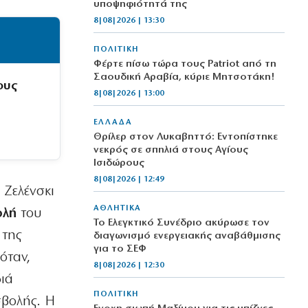
υποψηφιότητά της
8|08|2026 | 13:30
ΠΟΛΙΤΙΚΗ
Φέρτε πίσω τώρα τους Patriot από τη
Σαουδική Αραβία, κύριε Μητσοτάκη!
ους
8|08|2026 | 13:00
ΕΛΛΑΔΑ
Θρίλερ στον Λυκαβηττό: Εντοπίστηκε
νεκρός σε σπηλιά στους Αγίους
Ισιδώρους
8|08|2026 | 12:49
 Ζελένσκι
ΑΘΛΗΤΙΚΑ
ολή
του
Το Ελεγκτικό Συνέδριο ακύρωσε τον
 της
διαγωνισμό ενεργειακής αναβάθμισης
για το ΣΕΦ
όταν,
8|08|2026 | 12:30
διά
ΠΟΛΙΤΙΚΗ
σβολής. Η