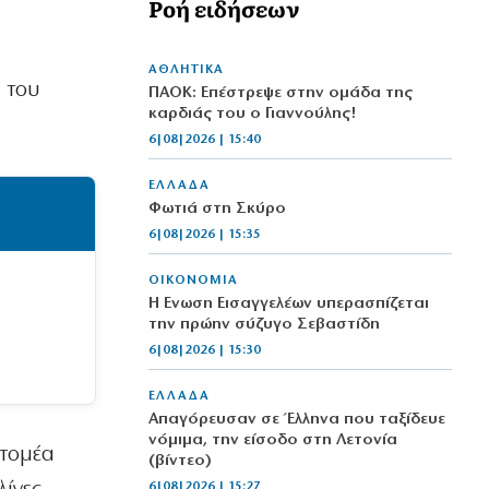
Ροή ειδήσεων
ΑΘΛΗΤΙΚΑ
 του
ΠΑΟΚ: Επέστρεψε στην ομάδα της
καρδιάς του ο Γιαννούλης!
6|08|2026 | 15:40
ΕΛΛΑΔΑ
Φωτιά στη Σκύρο
6|08|2026 | 15:35
ΟΙΚΟΝΟΜΙΑ
Η Ενωση Εισαγγελέων υπερασπίζεται
την πρώην σύζυγο Σεβαστίδη
6|08|2026 | 15:30
ΕΛΛΑΔΑ
Απαγόρευσαν σε Έλληνα που ταξίδευε
νόμιμα, την είσοδο στη Λετονία
 τομέα
(βίντεο)
6|08|2026 | 15:27