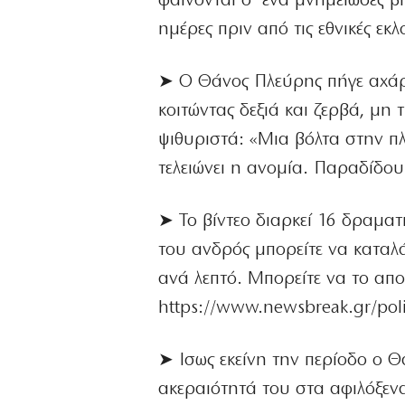
φαίνονται σ’ ένα μνημειώδες βί
ημέρες πριν από τις εθνικές εκλ
➤ Ο Θάνος Πλεύρης πήγε αχάρα
κοιτώντας δεξιά και ζερβά, μη 
ψιθυριστά: «Μια βόλτα στην πλ
τελειώνει η ανομία. Παραδίδου
➤ Το βίντεο διαρκεί 16 δραματ
του ανδρός μπορείτε να καταλάβ
ανά λεπτό. Μπορείτε να το απ
https://www.newsbreak.gr/politi
➤ Ισως εκείνη την περίοδο ο 
ακεραιότητά του στα αφιλόξενα