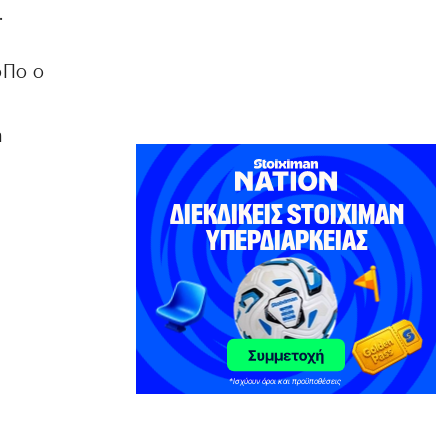
.
ΟΙΚΟΝΟΜΙΑ
Πιερρακάκης: Αίτημα στην Κομισιόν
για επέκταση της Εθνικής Ρήτρας
οΠο ο
Διαφυγής στην ενεργειακή
ανθεκτικότητα
6|08|2026 | 14:50
η
ΚΟΣΜΟΣ
Τραμπ: «Τεράστια αποθέματα
οπλισμού των ΗΠΑ»
6|08|2026 | 14:40
ΠΟΛΙΤΙΚΗ
Καλεντερίδης: Περιμένουμε από τους
ξένους να βγάλουν τα κάστανα από
τη φωτιά
6|08|2026 | 14:34
ΠΟΛΙΤΙΚΗ
Πρόκληση με μνημείο Σκοπιανών στη
Σερβία