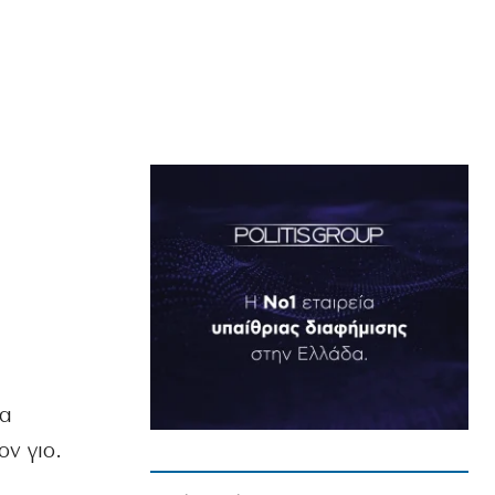
τα
ν γιο.