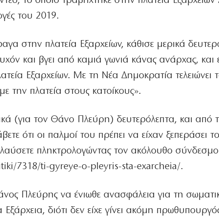
ντεο, το οποίο τραβήχτηκε στην πλατεία Εξαρχείων 
ογές του 2019.
γα στην πλατεία Εξαρχείων, κάθισε μερικά δευτερ
τυχόν και βγει από καμιά γωνιά κάνας ανάρχας, και 
ατεία Εξαρχείων. Με τη Νέα Δημοκρατία τελειώνει 
με την πλατεία στους κατοίκους».
ικά (για τον Θάνο Πλεύρη) δευτερόλεπτα, και από
ετε ότι οι παλμοί του πρέπει να είχαν ξεπεράσει τ
ολαύσετε πληκτρολογώντας τον ακόλουθο σύνδεσμο
ki/7318/ti-gyreye-o-pleyris-sta-exarcheia/.
Θάνος Πλεύρης να ένιωθε ανασφάλεια για τη σωματι
 Εξάρχεια, διότι δεν είχε γίνει ακόμη πρωθυπουργό