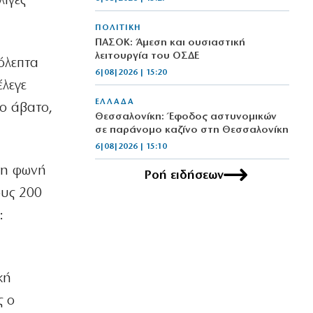
λίγες
ΠΟΛΙΤΙΚΗ
ΠΑΣΟΚ: Άμεση και ουσιαστική
λειτουργία του ΟΣΔΕ
όλεπτα
6|08|2026 | 15:20
έλεγε
ΕΛΛΑΔΑ
το άβατο,
Θεσσαλονίκη: Έφοδος αστυνομικών
σε παράνομο καζίνο στη Θεσσαλονίκη
6|08|2026 | 15:10
 τη φωνή
Ροή ειδήσεων
ΕΛΛΑΔΑ
Παράταση των μέτρων πρόληψης στην
ους 200
Κρήτη για την ευλογιά των
:
αιγοπροβάτων
6|08|2026 | 15:05
ΠΟΛΙΤΙΚΗ
κή
«Τέλος» τα πρακτορικά γυαλιά
6|08|2026 | 15:00
ς ο