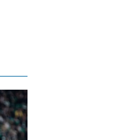
ΠΟΛΙΤΙΚΗ
Χουρδάκης: «Χατίρια και χάρες»
ζητούσε η Ζωή
6|08|2026 | 14:00
ΕΛΛΑΔΑ
Σε εξέλιξη πυρκαγιά στο Αγρίνιο – Επί
ποδός επίγεια κι ενάερια μέσα
6|08|2026 | 13:55
ΕΛΛΑΔΑ
Έκλεβαν καλώδια, έπαθε ηλεκτροπληξία
και τον εγκατέλειψαν νεκρό
6|08|2026 | 13:37
ΕΛΛΑΔΑ
Ρεκόρ φυγής στη σύνταξη: Οι φόβοι
των εργαζομένων για τα όρια ηλικίας
6|08|2026 | 13:34