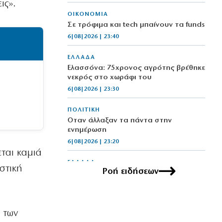
ις».
ΟΙΚΟΝΟΜΙΑ
Σε τρόφιμα και tech μπαίνουν τα funds
6|08|2026 | 23:40
ΕΛΛΑΔΑ
Ελασσόνα: 75χρονος αγρότης βρέθηκε
νεκρός στο χωράφι του
6|08|2026 | 23:30
ΠΟΛΙΤΙΚΗ
Όταν άλλαξαν τα πάντα στην
ενημέρωση
6|08|2026 | 23:20
εται καμιά
ΕΛΛΑΔΑ
ιστική
Ροή ειδήσεων
Στην Αθήνα η 46χρονη που
κατηγορείται για την τραγωδία της
Marfin
6|08|2026 | 23:15
ι των