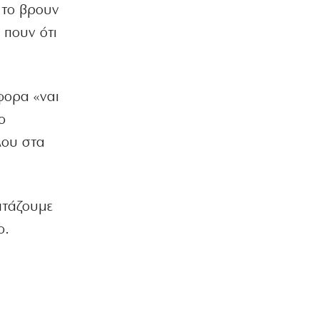
 το βρουν
Aκριβαίνει γάλα και φέτα
6|08|2026 | 22:10
 πουν ότι
ΠΟΛΙΤΙΣΜΟΣ
Επίδαυρος: Η «Μήδεια» συναντά την…
Τεχνητή Νοημοσύνη
φορα «ναι
6|08|2026 | 22:00
ο
ΑΘΛΗΤΙΚΑ
λου στα
Έρχεται ο Σαββίδης και φέρνει…
«μπαμ» στον ΠΑΟΚ!
6|08|2026 | 21:55
οιτάζουμε
ΚΟΣΜΟΣ
Reuters: Ανησυχία στις ΗΠΑ για
ο.
αστάθεια στη Μέση Ανατολή
6|08|2026 | 21:50
ΕΛΛΑΔΑ
Επτά μήνες ανενεργά τα νέα
αεροπλάνα της Πυροσβεστικής