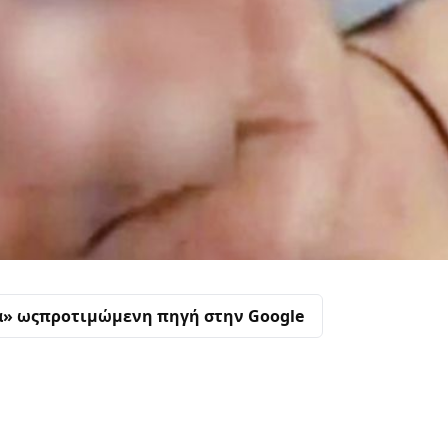
α» ως
προτιμώμενη πηγή στην Google