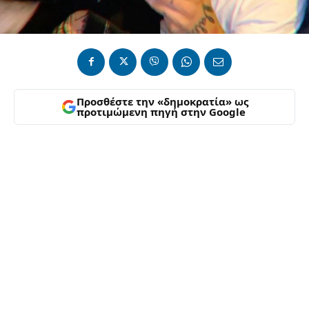
Προσθέστε την «δημοκρατία» ως
προτιμώμενη πηγή στην Google