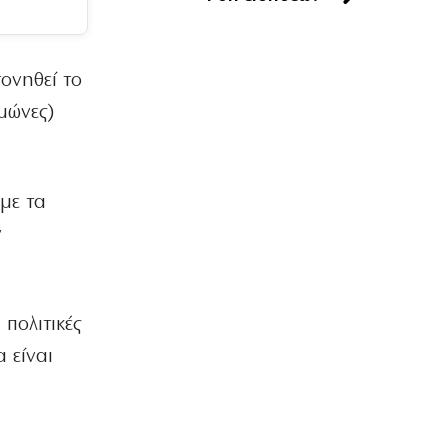
7|08|2026 | 20:40
ΠΑΡΑΠΟΛΙΤΙΚΑ
ονηθεί το
Θερινά δρομολόγια και καλοκαιρινή
ταλαιπωρία
ιμώνες)
7|08|2026 | 20:30
ΕΛΛΑΔΑ
Μετρό Θεσσαλονίκης: Στις ράγες τα
με τα
δοκιμαστικά δρομολόγια προς
Καλαμαριά
ν
7|08|2026 | 20:20
ΕΛΛΑΔΑ
«Τσουχτερό» πρόστιμο σε ψήστες
 πολιτικές
γουρουνοπούλας στον Πύργο
 είναι
7|08|2026 | 20:15
ΠΟΛΙΤΙΚΗ
Στη Θεσσαλονίκη για τη ΔΕΘ ο
Τσίπρας