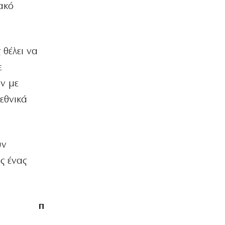
ακό
ΚΟΣΜΟΣ
Νέα θανατηφόρα επίθεση από τους
Χούθι
 θέλει να
7|08|2026 | 19:20
ε
ΟΙΚΟΝΟΜΙΑ
Τουρκική εταιρεία προελαύνει στη
ν με
Χαλκιδική με «διαβατήριο» την Golden
εθνικά
Visa
7|08|2026 | 19:10
ΕΛΛΑΔΑ
υν
Καλοχώρι: Πεθαίνει πολύτιμος
βιότοπος
ς ένας
7|08|2026 | 19:00
ΕΛΛΑΔΑ
Νέο κύμα phishing με ψεύτικα email
π
του e‑ΕΦΚΑ
7|08|2026 | 18:52