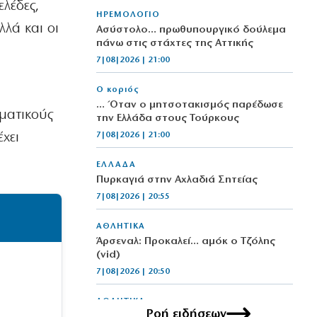
ελέδες,
ΗΡΕΜΟΛΟΓΙΟ
λά και οι
Ασύστολο… πρωθυπουργικό δούλεμα
πάνω στις στάχτες της Αττικής
7|08|2026 | 21:00
Ο κοριός
… Όταν ο μητσοτακισμός παρέδωσε
ωματικούς
την Ελλάδα στους Τούρκους
χει
7|08|2026 | 21:00
ΕΛΛΑΔΑ
Πυρκαγιά στην Αχλαδιά Σητείας
7|08|2026 | 20:55
ΑΘΛΗΤΙΚΑ
Άρσεναλ: Προκαλεί… αμόκ ο Τζόλης
(vid)
7|08|2026 | 20:50
ΑΘΛΗΤΙΚΑ
Ροή ειδήσεων
Ο αρχηγός πρέπει να είναι μόνον ένας