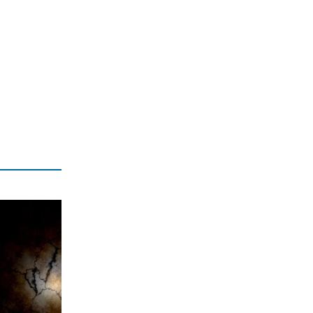
ΑΠΟΨΕΙΣ
Άντονι Φάουτσι στη Γερουσία των
ΗΠΑ: Επικαλέστηκε δικαίωμα σιωπής
για τον κορωνοϊό
7|08|2026 | 18:45
ΑΘΛΗΤΙΚΑ
Ρεάλ Μαδρίτης: Παραμένει «Βασιλιάς»
μέχρι το 2032 ο Βινίσιους
7|08|2026 | 18:38
ΠΟΛΙΤΙΚΗ
Υποκλοπές: Πώς η κυβέρνηση
Μητσοτάκη επιχειρεί να «θάψει» την
υπόθεση με νομικά τερτίπια
7|08|2026 | 18:33
ΕΛΛΑΔΑ
«Βόμβα» για υγεία και φωτιές οι
τοπικές χωματερές