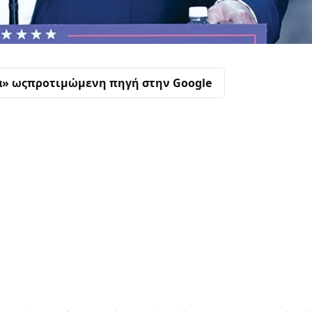
α» ως
προτιμώμενη πηγή στην Google