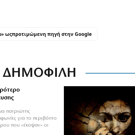
α» ως
προτιμώμενη πηγή στην Google
ΔΗΜΟΦΙΛΗ
ιρότερο
ευσης
ιμα πατριώτης
μφωνίες για το περιβόητο
πρου που «έκοψαν» οι