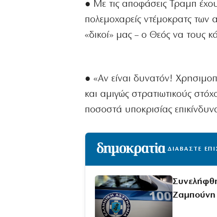
● Με τις αποφάσεις Τραμπ έχουν
πολεμοχαρείς ντέμοκρατς των α
«δικοί» μας – ο Θεός να τους κ
● «Αν είναι δυνατόν! Χρησιμοπο
και αμιγώς στρατιωτικούς στόχ
ποσοστά υποκρισίας επικίνδυνα
ΔΙΑΒΑΣΤΕ ΕΠ
Συνελήφθη
Ζαμπούνη