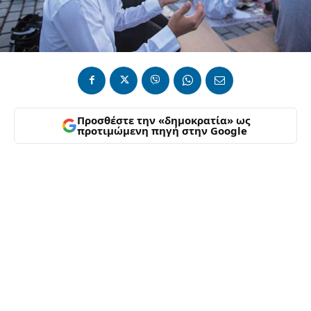
Προσθέστε την «δημοκρατία» ως
προτιμώμενη πηγή στην Google