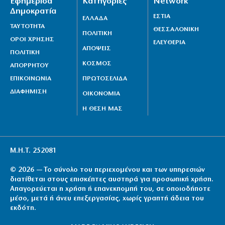
Εφημερίδα
Κατηγορίες
Network
Δημοκρατία
ΕΣΤΙΑ
ΕΛΛΑΔΑ
ΤΑΥΤΟΤΗΤΑ
ΘΕΣΣΑΛΟΝΙΚΗ
ΠΟΛΙΤΙΚΗ
ΟΡΟΙ ΧΡΗΣΗΣ
ΕΛΕΥΘΕΡΙΑ
ΑΠΟΨΕΙΣ
ΠΟΛΙΤΙΚΗ
ΚΟΣΜΟΣ
ΑΠΟΡΡΗΤΟΥ
ΕΠΙΚΟΙΝΩΝΙΑ
ΠΡΩΤΟΣΕΛΙΔΑ
ΔΙΑΦΗΜΙΣΗ
ΟΙΚΟΝΟΜΙΑ
Η ΘΕΣΗ ΜΑΣ
Μ.Η.Τ. 252081
© 2026 — Το σύνολο του περιεχομένου και των υπηρεσιών
διατίθεται στους επισκέπτες αυστηρά για προσωπική χρήση.
Απαγορεύεται η χρήση ή επανεκπομπή του, σε οποιοδήποτε
μέσο, μετά ή άνευ επεξεργασίας, χωρίς γραπτή άδεια του
εκδότη.