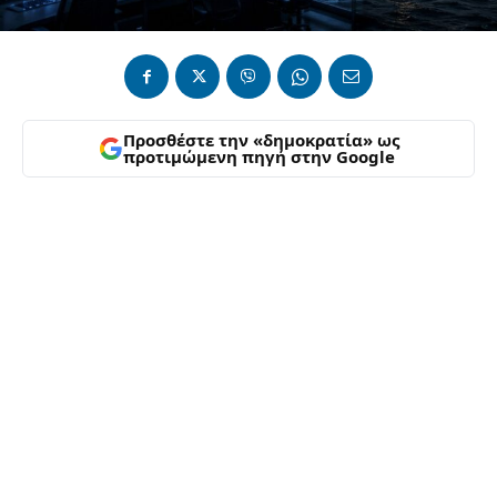
Προσθέστε την «δημοκρατία» ως
προτιμώμενη πηγή στην Google