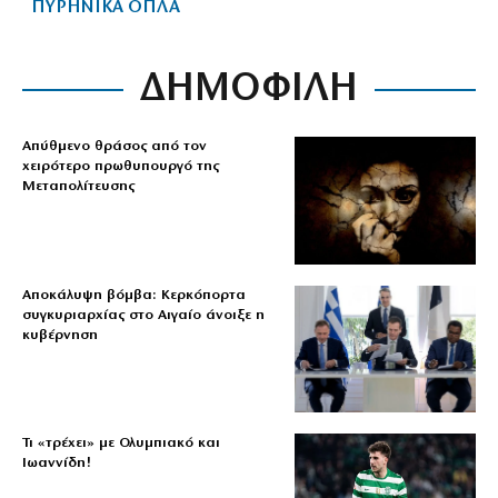
ΠΥΡΗΝΙΚΑ ΟΠΛΑ
ΔΗΜΟΦΙΛΗ
Απύθμενο θράσος από τον
χειρότερο πρωθυπουργό της
Μεταπολίτευσης
Αποκάλυψη βόμβα: Κερκόπορτα
συγκυριαρχίας στο Αιγαίο άνοιξε η
κυβέρνηση
Τι «τρέχει» με Ολυμπιακό και
Ιωαννίδη!