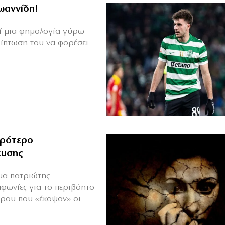
Ιωαννίδη!
θεί μια φημολογία γύρω
ρίπτωση του να φορέσει
ιρότερο
ευσης
ιμα πατριώτης
μφωνίες για το περιβόητο
πρου που «έκοψαν» οι