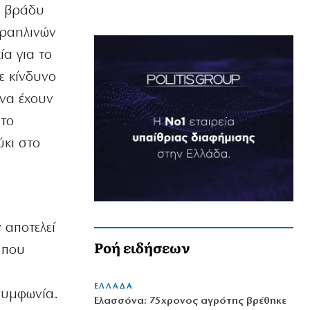
ο βράδυ
σραηλινών
α για το
ε κίνδυνο
 να έχουν
 το
ύκι στο
 αποτελεί
Ροή ειδήσεων
 που
ΕΛΛΑΔΑ
 συμφωνία.
Ελασσόνα: 75χρονος αγρότης βρέθηκε