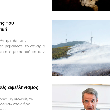
ης του
ική
Αντιμετώπισης
επιβεβαιώσει το σενάριο
μή στο μικροσκόπιο των
αχύς αφελληνισμός
ουν τις εκλογές να
«δεξιά» στον όρο
 η...