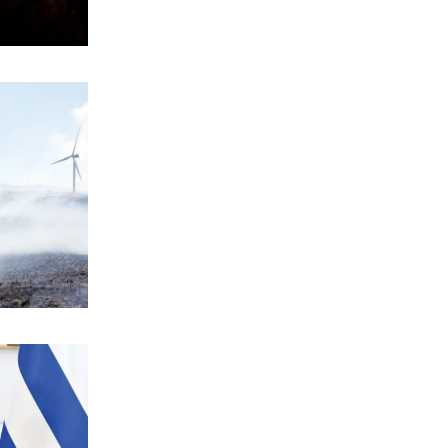
ΑΘΛΗΤΙΚΑ
Έρχεται ο Σαββίδης και φέρνει…
«μπαμ» στον ΠΑΟΚ!
6|08|2026 | 21:55
ΚΟΣΜΟΣ
Reuters: Ανησυχία στις ΗΠΑ για
αστάθεια στη Μέση Ανατολή
6|08|2026 | 21:50
ΕΛΛΑΔΑ
Επτά μήνες ανενεργά τα νέα
αεροπλάνα της Πυροσβεστικής
6|08|2026 | 21:40
ΚΟΣΜΟΣ
Ιταλία όπως… Μυστράς: 50χρονος
έπαιρνε τη σύνταξη της νεκρής
μητέρας του
6|08|2026 | 21:35