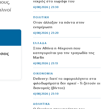
νεκρός στο χωράφι του
ιους,
6|08|2026 | 23:30
λινοί
ΠΟΛΙΤΙΚΗ
Όταν άλλαξαν τα πάντα στην
ενημέρωση
6|08|2026 | 23:20
ΕΛΛΑΔΑ
Στην Αθήνα η 46χρονη που
κατηγορείται για την τραγωδία της
σεις
Marfin
6|08|2026 | 23:15
ΟΙΚΟΝΟΜΙΑ
Delivery: Γιατί το αφορολόγητο στα
φιλοδωρήματα δεν αρκεί – Τι ζητούν οι
διανομείς (βίντεο)
6|08|2026 | 23:10
ΑΘΛΗΤΙΚΑ