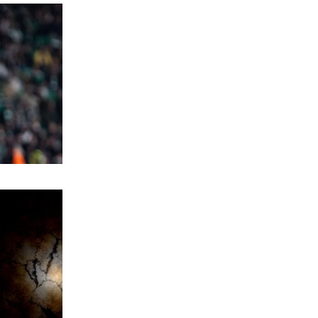
και πίστης
6|08|2026 | 22:30
ΕΛΛΑΔΑ
Χαλκιδική: Νεκρός 69χρονος στην
παραλία Σίβηρη
6|08|2026 | 22:25
ΑΘΛΗΤΙΚΑ
UEFA: Διατηρεί το μποϊκοτάζ στα
Παγκόσμια Κύπελλα
6|08|2026 | 22:20
ΟΙΚΟΝΟΜΙΑ
Aκριβαίνει γάλα και φέτα
6|08|2026 | 22:10
ΠΟΛΙΤΙΣΜΟΣ
Επίδαυρος: Η «Μήδεια» συναντά την…
Τεχνητή Νοημοσύνη
6|08|2026 | 22:00