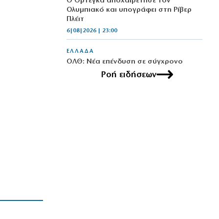
Ο Ορτέγκα αποχαιρέτησε τον
Ολυμπιακό και υπογράφει στη Ρίβερ
Πλέιτ
6|08|2026 | 23:00
ΕΛΛΑΔΑ
ΟΛΘ: Νέα επένδυση σε σύγχρονο
εξοπλισμό – 8 νέα Straddle Carriers
Ροή ειδήσεων
στο λιμάνι
6|08|2026 | 22:50
ΑΘΛΗΤΙΚΑ
Όλα για όλα για την ανατροπή ο ΠΑΟΚ
6|08|2026 | 22:47
ΚΟΣΜΟΣ
Ιστορική επίσκεψη Ζελένσκι στη
Σερβία
6|08|2026 | 22:40
ΠΟΛΙΤΙΣΜΟΣ
Αγιον Ορος: Εικαστικό ταξίδι σιωπής