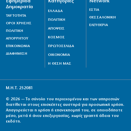
Εφημερίδα
Κατηγορίες
Network
Δημοκρατία
ΕΣΤΙΑ
ΕΛΛΑΔΑ
ΤΑΥΤΟΤΗΤΑ
ΘΕΣΣΑΛΟΝΙΚΗ
ΠΟΛΙΤΙΚΗ
ΟΡΟΙ ΧΡΗΣΗΣ
ΕΛΕΥΘΕΡΙΑ
ΑΠΟΨΕΙΣ
ΠΟΛΙΤΙΚΗ
ΚΟΣΜΟΣ
ΑΠΟΡΡΗΤΟΥ
ΕΠΙΚΟΙΝΩΝΙΑ
ΠΡΩΤΟΣΕΛΙΔΑ
ΔΙΑΦΗΜΙΣΗ
ΟΙΚΟΝΟΜΙΑ
Η ΘΕΣΗ ΜΑΣ
Μ.Η.Τ. 252081
© 2026 — Το σύνολο του περιεχομένου και των υπηρεσιών
διατίθεται στους επισκέπτες αυστηρά για προσωπική χρήση.
Απαγορεύεται η χρήση ή επανεκπομπή του, σε οποιοδήποτε
μέσο, μετά ή άνευ επεξεργασίας, χωρίς γραπτή άδεια του
εκδότη.