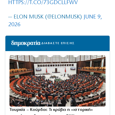
HTTPS://T.CO/73GDCLLFWV
— ELON MUSK (@ELONMUSK)
JUNE 9,
2026
ΔΙΑΒΑΣΤΕ ΕΠΙΣΗΣ
Τουρκία – Κούρδοι: Τι κρύβει η «ιστορική»