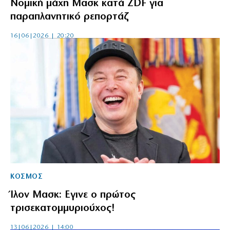
Νομική μάχη Μασκ κατά ZDF για
παραπλανητικό ρεπορτάζ
16|06|2026 | 20:20
ΚΟΣΜΟΣ
Ίλον Μασκ: Εγινε ο πρώτος
τρισεκατομμυριούχος!
13|06|2026 | 14:00