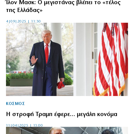
Ίλον Μασκ: Ο μεγιστάνας βλέπει το «τέλος
της Ελλάδας»
4|09|2025 | 11:30
ΚΟΣΜΟΣ
Η στροφή Τραμπ έφερε… μεγάλη κονόμα
11|04|2025 | 13:00