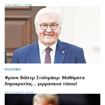
7|01|2025 | 13:00
ΠΟΛΙΤΙΚΗ
Φρανκ-Βάλτερ Σταϊνμάιερ: Μαθήματα
δημοκρατίας… γερμανικού τύπου!
30|12|2024 | 15:18