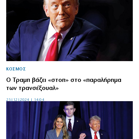
ΚΟΣΜΟΣ
Ο Τραμπ βάζει «στοπ» στο «παραλήρημα
των τρανσέξουαλ»
25|12|2024 | 14:04