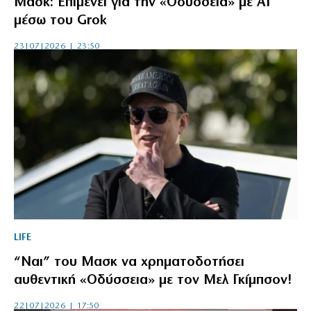
Μασκ: Επιμένει για την «Οδύσσεια» με AI
μέσω του Grok
23|07|2026 | 23:50
LIFE
“Ναι” του Μασκ να χρηματοδοτήσει
αυθεντική «Οδύσσεια» με τον Μελ Γκίμπσον!
22|07|2026 | 17:50