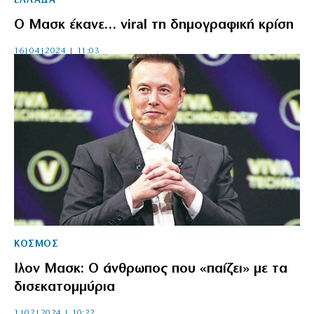
ΕΛΛΑΔΑ
Ο Μασκ έκανε… viral τη δημογραφική κρίση
16|04|2024 | 11:03
ΚΟΣΜΟΣ
Ιλον Μασκ: Ο άνθρωπος που «παίζει» με τα
δισεκατομμύρια
1|02|2024 | 10:22