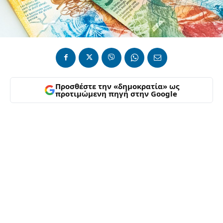
Προσθέστε την «δημοκρατία» ως
προτιμώμενη πηγή στην Google