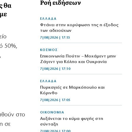
Ροή ειδήσεων
ς θα
 με
ΕΛΛΑΔΑ
Φτάνει στην κορύφωση της η έξοδος
των αδειούχων
είο
7|08|2026 | 17:15
πό 50%,
ΚΟΣΜΟΣ
,
Επικοινωνία Πούτιν – Μοχάμεντ μπιν
Ζάγεντ για Κόλπο και Ουκρανία
7|08|2026 | 17:10
ΕΛΛΑΔΑ
Πυρκαγιές σε Μαρκόπουλο και
Κόρινθο
7|08|2026 | 17:05
ΟΙΚΟΝΟΜΙΑ
ηθούν στο
Αυξάνεται το κύμα φυγής στη
η σε
σύνταξη
7|08|2026 | 17:00