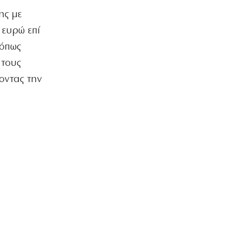
Σύλληψη οπαδών στον αγώνα του
ης με
ΠΑΟ με την ΤΣΣΚΑ 1948 στο ΟΑΚΑ
7|08|2026 | 15:40
 ευρώ επί
 όπως
ΟΙΚΟΝΟΜΙΑ
Επτά προτεραιότητες για τη
 τους
βιομηχανία
οντας την
7|08|2026 | 15:30
υ
ΕΛΛΑΔΑ
Λακωνία: Νεκρός 48χρονος οδηγός
φορτηγού από πτώση σε γκρεμό
(βίντεο)
7|08|2026 | 15:20
ΕΛΛΑΔΑ
Νεκρός 64χρονος σε πισίνα στα Χανιά
όπου δεν υπήρχε ναυαγοσώστης
7|08|2026 | 15:17
ΚΟΣΜΟΣ