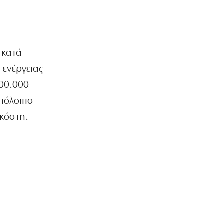
Φήμες για κρίσιμη κατάσταση της
υγείας του Χαμενεΐ
7|08|2026 | 15:10
ΠΟΛΙΤΙΚΗ
 κατά
Οψιμη αποθέωση του Τραμπ από
Γεωργιάδη και Κυρανάκη
 ενέργειας
7|08|2026 | 15:00
000.000
πόλοιπο
Η ΘΕΣΗ ΜΑΣ
Το Αιγαίο σε εταιρία με μπίζνες στην
 κόστη.
Τουρκία!
7|08|2026 | 14:53
ΠΟΛΙΤΙΚΗ
ΣΥΡΙΖΑ: Η ρήτρα από μόνη της δεν
μειώνει το κόστος του ρεύματος
7|08|2026 | 14:50
ΠΟΛΙΤΙΚΗ
ΠΑΣΟΚ: «Ο κ. Γεωργιάδης συνεχίζει να