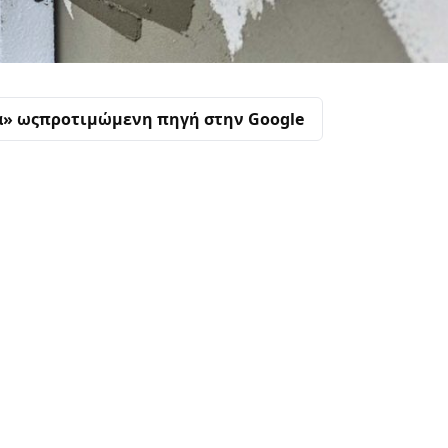
α» ως
προτιμώμενη πηγή στην Google