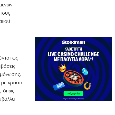
όμενων
ΠΟΛΙΤΙΚΗ
Υπερπτήσεις πάνω από νησιά και
 τους
παραβιάσεις άρχισε ξανά η Τουρκία
ιακού
7|08|2026 | 16:13
ΠΟΛΙΤΙΚΗ
Τσουκαλάς: Αποτυχία στην ενέργεια με
εθνικούς πόρους
7|08|2026 | 16:10
ύνται ως
ΟΙΚΟΝΟΜΙΑ
Επιδόσεις ρεκόρ για τη Metlen στο
μβάσεις
εξάμηνο
ομόνωσης,
7|08|2026 | 16:00
 με χρήση
ΕΛΛΑΔΑ
, όπως
Μύκονος: Συνελήφθη 56χρονος με
2.280 πακέτα λαθραίων τσιγάρων
μβάλλει
7|08|2026 | 15:50
ΑΘΛΗΤΙΚΑ