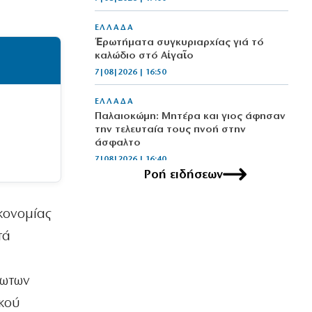
ΕΛΛΑΔΑ
Ἐρωτήματα συγκυριαρχίας γιά τό
καλώδιο στό Αἰγαῖο
7|08|2026 | 16:50
ΕΛΛΑΔΑ
Παλαιοκώμη: Μητέρα και γιος άφησαν
την τελευταία τους πνοή στην
άσφαλτο
7|08|2026 | 16:40
Ροή ειδήσεων
ΟΙΚΟΝΟΜΙΑ
Ρήτρα διαφυγής 1 δισ. για ενέργεια
κονομίας
7|08|2026 | 16:30
τά
ΚΟΣΜΟΣ
Θέουτα: Αγωνία για την ταυτοποίηση
80 νεκρών μεταναστών
λωτων
7|08|2026 | 16:20
ικού