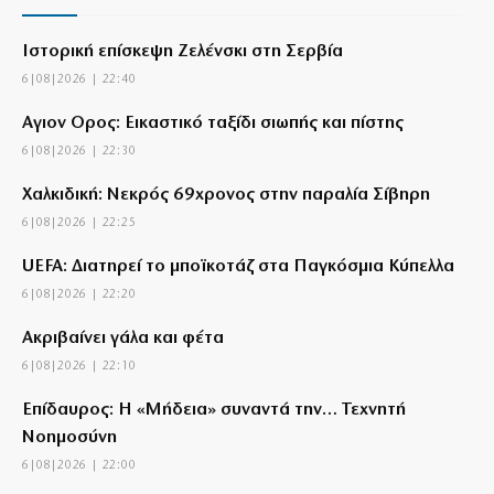
Ιστορική επίσκεψη Ζελένσκι στη Σερβία
6|08|2026 | 22:40
Αγιον Ορος: Εικαστικό ταξίδι σιωπής και πίστης
6|08|2026 | 22:30
Χαλκιδική: Νεκρός 69χρονος στην παραλία Σίβηρη
6|08|2026 | 22:25
UEFA: Διατηρεί το μποϊκοτάζ στα Παγκόσμια Κύπελλα
6|08|2026 | 22:20
Aκριβαίνει γάλα και φέτα
6|08|2026 | 22:10
Επίδαυρος: Η «Μήδεια» συναντά την… Τεχνητή
Νοημοσύνη
6|08|2026 | 22:00