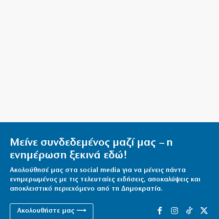
Τελευταῖοι σέ εἰσόδημα στήν Εὐρώπη
6|08|2026 | 20:40
«Ο Αμερικανός Φραπές» στη Γερουσία
6|08|2026 | 20:30
Συνολικά 118 κατοικίες κρίθηκαν ακατάλληλες μετά
τις πρώτες αυτοψίες
6|08|2026 | 20:20
Μείνε συνδεδεμένος μαζί μας – η
ενημέρωση ξεκινά εδώ!
Ακολούθησέ μας στα social media για να μένεις πάντα
ενημερωμένος με τις τελευταίες ειδήσεις, αποκαλύψεις και
αποκλειστικό περιεχόμενο από τη Δημοκρατία.
Ακολουθήστε μας ⟶