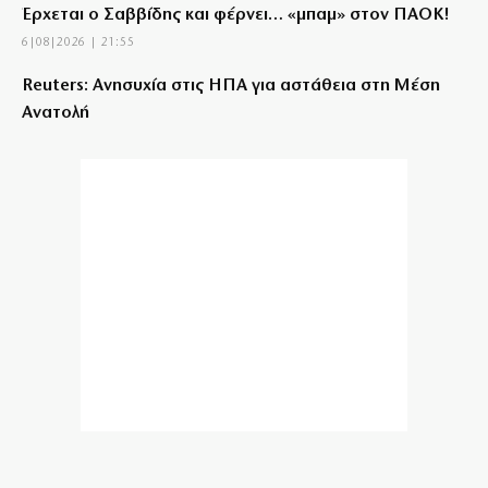
Έρχεται ο Σαββίδης και φέρνει… «μπαμ» στον ΠΑΟΚ!
6|08|2026 | 21:55
Reuters: Ανησυχία στις ΗΠΑ για αστάθεια στη Μέση
Ανατολή
6|08|2026 | 21:50
Επτά μήνες ανενεργά τα νέα αεροπλάνα της
Πυροσβεστικής
6|08|2026 | 21:40
Ιταλία όπως… Μυστράς: 50χρονος έπαιρνε τη
σύνταξη της νεκρής μητέρας του
6|08|2026 | 21:35
«Χάσαμε τη θεία Στοπ»: Μια θεία, ένας θάνατος,
αμέτρητα αδιέξοδα
6|08|2026 | 21:30
Η αλήθεια για τη σχέση Βαρβιτσιώτη – Μητσοτάκη