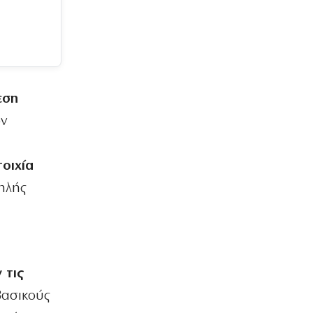
μπροστά στα τρία παιδιά της
6|08|2026 | 10:13
ΑΘΛΗΤΙΚΑ
Ενισχύεται με τον Μπραγκάνσα ο
Ολυμπιακός
6|08|2026 | 10:00
εση
ων
ΟΡΘΟΔΟΞΙΑ
Υπόδειγμα ανθρωπιάς από
ελληνορθόδοξους της Ουάσιγκτον
τοιχία
6|08|2026 | 9:56
ηλής
ΕΛΛΑΔΑ
Προφυλακίστηκε ο 44χρονος
εμπρηστής για τη μεγάλη φωτιά στην
Κεφαλονιά
6|08|2026 | 9:53
 τις
ΑΘΛΗΤΙΚΑ
βασικούς
ΠΑΟΚ: Ώρα για το πρώτο βήμα
πρόκρισης απέναντι στην Αντερλεχτ