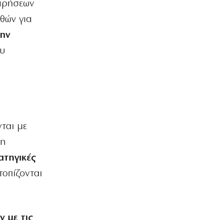
ειρήσεων
6|08|2026 | 9:30
σθών για
ΚΟΣΜΟΣ
την
Η τεχνητή νοημοσύνη χακάρει
ου
ανθρώπους… αυτοβούλως!
6|08|2026 | 9:27
ΕΛΛΑΔΑ
Μυστράς: Η αδελφή του 55χρονου
«έσπασε» το μυστήριο
6|08|2026 | 9:24
ται με
Ο κοριός
τη
Η αυτοκριτική κάηκε πρώτη
ατηγικές
6|08|2026 | 9:07
τοπίζονται
ΑΘΛΗΤΙΚΑ
Γιώργος Σηφάκης: Η πρόκριση είναι
ανοιχτή, αλλά η εικόνα του είναι…
θαμπή
ν με τις
6|08|2026 | 9:02