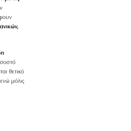
ν
ΟΙΚΟΝΟΜΙΑ
άφουν
Επίδομα παιδιού 150 ευρώ: Πότε είναι
η επόμενη πληρωμή
ανικών,
6|08|2026 | 9:00
ΠΟΛΙΤΙΣΜΟΣ
Σήμερα στο Α’ Νεκροταφείο Αθηνών
δη
το τελευταίο αντίο στον Λάκη Χαλκιά
οσοστό
6|08|2026 | 8:43
αι θετικό
ΕΛΛΑΔΑ
Κυψέλη: Απολογείται σήμερα ο
 ενώ μόλις
26χρονος – Το τρίτο άτομο που
εμπλέκει
6|08|2026 | 8:26
ΠΟΛΙΤΙΣΜΟΣ
«Κωνσταντίνος Καβάφης. Ο άνθρωπος
κι ο ποιητής» των Jusdanis-Jeffreys
6|08|2026 | 8:17