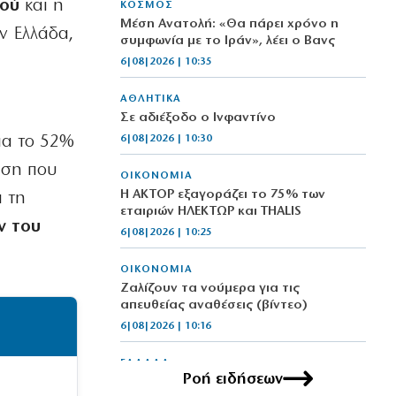
κού
και η
ΚΟΣΜΟΣ
Μέση Ανατολή: «Θα πάρει χρόνο η
ην Ελλάδα,
συμφωνία με το Ιράν», λέει ο Βανς
6|08|2026 | 10:35
ΑΘΛΗΤΙΚΑ
Σε αδιέξοδο ο Ινφαντίνο
ια το 52%
6|08|2026 | 10:30
ηση που
ΟΙΚΟΝΟΜΙΑ
Η ΑΚΤΟΡ εξαγοράζει το 75% των
ι τη
εταιριών ΗΛΕΚΤΩΡ και THALIS
ν του
6|08|2026 | 10:25
ΟΙΚΟΝΟΜΙΑ
Ζαλίζουν τα νούμερα για τις
απευθείας αναθέσεις (βίντεο)
6|08|2026 | 10:16
ΕΛΛΑΔΑ
Ροή ειδήσεων
Τραγωδία στα Μάλια: 40χρονη πνίγηκε