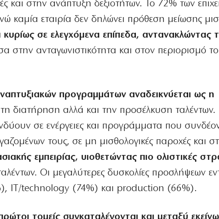
χές και στην ανάπτυξη δεξιοτήτων. Το 72% των επιχ
ενώ καμία εταιρία δεν δηλώνει πρόθεση μείωσης μι
ι κυρίως σε ελεγχόμενα επίπεδα, αντανακλώντας 
α στην ανταγωνιστικότητα και στον περιορισμό τ
 αναπτυξιακών προγραμμάτων αναδεικνύεται ως η
 τη διατήρηση αλλά και την προσέλκυση ταλέντων.
ενδύουν σε ενέργειες και προγράμματα που συνδέον
ργαζομένων τους, σε μη μισθολογικές παροχές και σ
σιακής εμπειρίας, υιοθετώντας πιο ολιστικές στρ
αλέντων. Οι μεγαλύτερες δυσκολίες προσλήψεων εν
), IT/technology (74%) και production (66%).
ι πρώτοι τομείς συγκαταλέγονται και μεταξύ εκείνω