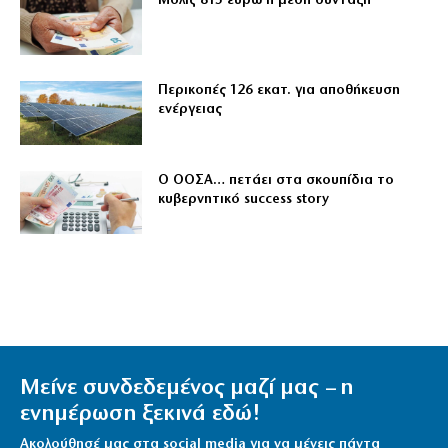
Μόλις 815 ευρώ η μέση σύνταξη
Περικοπές 126 εκατ. για αποθήκευση
ενέργειας
Ο ΟΟΣΑ… πετάει στα σκουπίδια το
κυβερνητικό success story
Μείνε συνδεδεμένος μαζί μας – η
ενημέρωση ξεκινά εδώ!
Ακολούθησέ μας στα social media για να μένεις πάντα