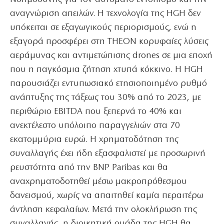
αναγνώριση απειλών. Η τεχνολογία της HGH δεν
υπόκειται σε εξαγωγικούς περιορισμούς, ενώ η
εξαγορά προσφέρει στη THEON κορυφαίες λύσεις
αεράμυνας και αντιμετώπισης drones σε μια εποχή
που η παγκόσμια ζήτηση χτυπά κόκκινο. Η HGH
παρουσιάζει εντυπωσιακό ετησιοποιημένο ρυθμό
ανάπτυξης της τάξεως του 30% από το 2023, με
περιθώριο EBITDA που ξεπερνά το 40% και
ανεκτέλεστο υπόλοιπο παραγγελιών στα 70
εκατομμύρια ευρώ. Η χρηματοδότηση της
συναλλαγής έχει ήδη εξασφαλιστεί με προσωρινή
ρευστότητα από την BNP Paribas και θα
αναχρηματοδοτηθεί μέσω μακροπρόθεσμου
δανεισμού, χωρίς να απαιτηθεί καμία περαιτέρω
άντληση κεφαλαίων. Μετά την ολοκλήρωση της
συναλλαγής, η διοικητική ομάδα της HGH θα