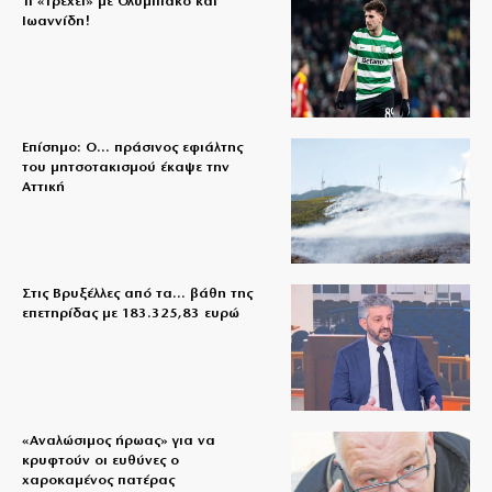
Τι «τρέχει» με Ολυμπιακό και
Ιωαννίδη!
Επίσημο: Ο… πράσινος εφιάλτης
του μητσοτακισμού έκαψε την
Αττική
Στις Βρυξέλλες από τα… βάθη της
επετηρίδας με 183.325,83 ευρώ
«Aναλώσιμος ήρωας» για να
κρυφτούν οι ευθύνες ο
χαροκαμένος πατέρας