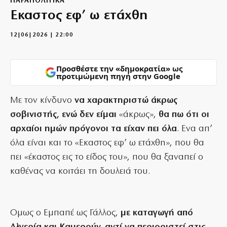
ΠΑΡΑΠΟΛΙΤΙΚΑ
Εκαστος εφ’ ω ετάχθη
12|06|2026 | 22:00
Προσθέστε την «δημοκρατία» ως
προτιμώμενη πηγή στην Google
Με τον κίνδυνο
να χαρακτηριστώ άκρως
σοβινιστής, ενώ δεν είμαι
«άκρως»,
θα πω ότι οι
αρχαίοι ημών πρόγονοι τα είχαν πει όλα
. Ενα απ’
όλα είναι και το «Εκαστος εφ’ ω ετάχθη», που θα
πει «έκαστος εις το είδος του», που θα ξαναπεί ο
καθένας να κοιτάει τη δουλειά του.
Ομως ο Εμπαπέ ως Γάλλος,
με καταγωγή από