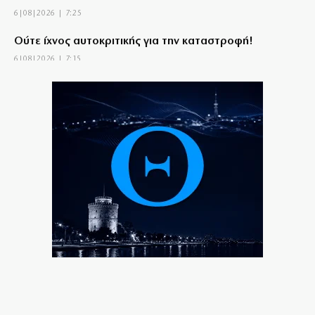
6|08|2026 | 7:25
Ούτε ίχνος αυτοκριτικής για την καταστροφή!
6|08|2026 | 7:15
Μια νέα «Αντιγόνη» στην Επίδαυρο
6|08|2026 | 7:10
Καύσωνας και ισχυροί άνεμοι σήμερα: Red Code για
Αττική και Εύβοια
6|08|2026 | 7:02
Εορτολόγιο 6 Αυγούστου: Δείτε ποιοι γιορτάζουν
σήμερα
6|08|2026 | 6:45
Πέμπτη 06/08/2026
6|08|2026 | 6:30
Βραζιλία: Ευχάριστη… εισβολή από Καπιμπάρα σε