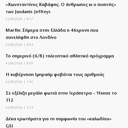
«Κωνσταντίνος Καβάφης. Ο άνθρωπος κι ο ποιητής»
των Jusdanis-Jeffreys
6|08|2026 | 8:17
Marfin: Σήμερα στην Ελλάδα η 46χρονη που
συνελήφθη στο Λονδίνο
6|08|2026 | 8:04
Το σημερινό (6/8) τηλεοπτικό αθλητικό πρόγραμμα
6|08|2026 | 8:00
Η κυβέρνηση Ιμπραήμ φοβάται τους αριθμούς
6|08|2026 | 7:45
Σε εξέλιξη μεγάλη φωτιά στην Ιεράπετρα – Ήχησε το
112
6|08|2026 | 7:34
Δέκα ερωτήματα για τη συμφωνία του «καλωδίου»
GSI