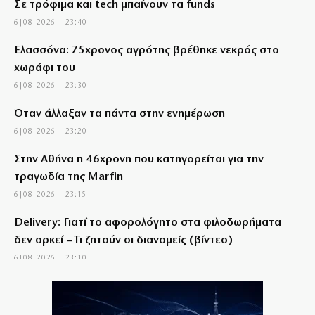
Σε τρόφιμα και tech μπαίνουν τα funds
6|08|2026 | 23:40
Ελασσόνα: 75χρονος αγρότης βρέθηκε νεκρός στο
χωράφι του
6|08|2026 | 23:30
Όταν άλλαξαν τα πάντα στην ενημέρωση
6|08|2026 | 23:20
Στην Αθήνα η 46χρονη που κατηγορείται για την
τραγωδία της Marfin
6|08|2026 | 23:15
Delivery: Γιατί το αφορολόγητο στα φιλοδωρήματα
δεν αρκεί – Τι ζητούν οι διανομείς (βίντεο)
6|08|2026 | 23:10
Ο Ορτέγκα αποχαιρέτησε τον Ολυμπιακό και
υπογράφει στη Ρίβερ Πλέιτ