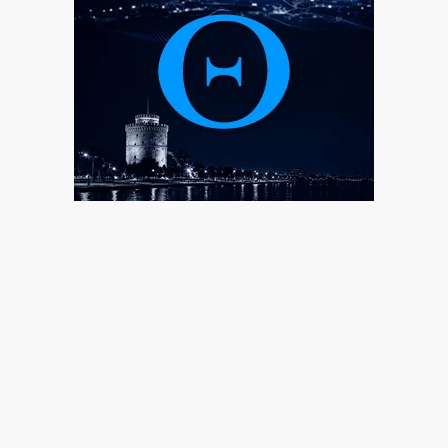
6|08|2026 | 23:00
ΟΛΘ: Νέα επένδυση σε σύγχρονο εξοπλισμό – 8 νέα
Straddle Carriers στο λιμάνι
6|08|2026 | 22:50
Όλα για όλα για την ανατροπή ο ΠΑΟΚ
6|08|2026 | 22:47
Ιστορική επίσκεψη Ζελένσκι στη Σερβία
6|08|2026 | 22:40
Αγιον Ορος: Εικαστικό ταξίδι σιωπής και πίστης
6|08|2026 | 22:30
Χαλκιδική: Νεκρός 69χρονος στην παραλία Σίβηρη
6|08|2026 | 22:25
UEFA: Διατηρεί το μποϊκοτάζ στα Παγκόσμια Κύπελλα
6|08|2026 | 22:20