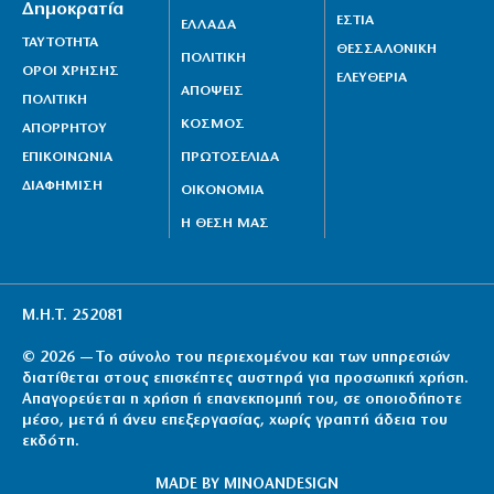
Δημοκρατία
ΕΣΤΙΑ
6|08|2026 | 21:35
ΕΛΛΑΔΑ
ΤΑΥΤΟΤΗΤΑ
ΘΕΣΣΑΛΟΝΙΚΗ
ΠΟΛΙΤΙΚΗ
ΟΡΟΙ ΧΡΗΣΗΣ
ΕΛΕΥΘΕΡΙΑ
ΑΠΟΨΕΙΣ
ΠΟΛΙΤΙΚΗ
ΚΟΣΜΟΣ
ΑΠΟΡΡΗΤΟΥ
ΕΠΙΚΟΙΝΩΝΙΑ
ΠΡΩΤΟΣΕΛΙΔΑ
ΔΙΑΦΗΜΙΣΗ
ΟΙΚΟΝΟΜΙΑ
Η ΘΕΣΗ ΜΑΣ
Μ.Η.Τ. 252081
© 2026 — Το σύνολο του περιεχομένου και των υπηρεσιών
διατίθεται στους επισκέπτες αυστηρά για προσωπική χρήση.
Απαγορεύεται η χρήση ή επανεκπομπή του, σε οποιοδήποτε
μέσο, μετά ή άνευ επεξεργασίας, χωρίς γραπτή άδεια του
εκδότη.
MADE BY
MINOANDESIGN