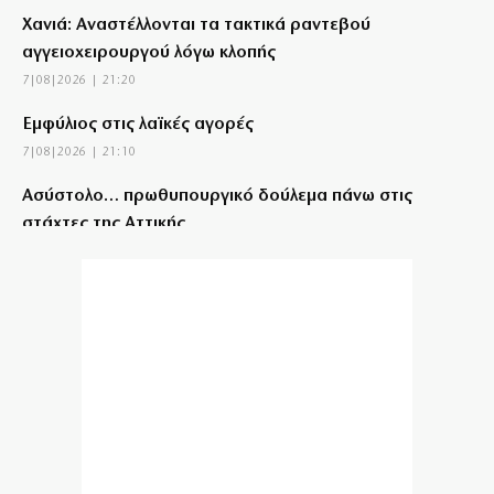
Χανιά: Αναστέλλονται τα τακτικά ραντεβού
αγγειοχειρουργού λόγω κλοπής
7|08|2026 | 21:20
Εμφύλιος στις λαϊκές αγορές
7|08|2026 | 21:10
Ασύστολο… πρωθυπουργικό δούλεμα πάνω στις
στάχτες της Αττικής
7|08|2026 | 21:00
… Όταν ο μητσοτακισμός παρέδωσε την Ελλάδα
στους Τούρκους
7|08|2026 | 21:00
Πυρκαγιά στην Αχλαδιά Σητείας
7|08|2026 | 20:55
Άρσεναλ: Προκαλεί… αμόκ ο Τζόλης (βίντεο)