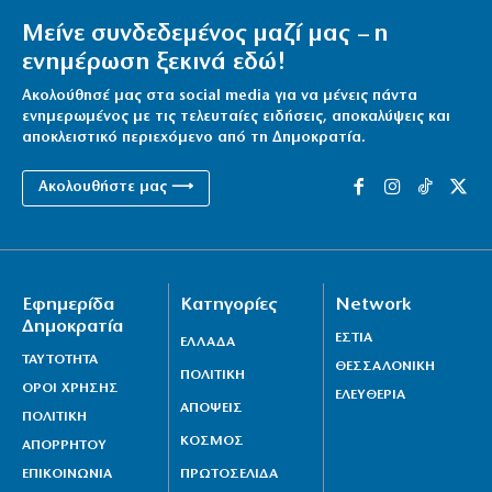
Μείνε συνδεδεμένος μαζί μας – η
Ασυνεννοησία για την διερεύνηση της πτώσης των
ενημέρωση ξεκινά εδώ!
ελικοπτέρων
7|08|2026 | 19:50
Ακολούθησέ μας στα social media για να μένεις πάντα
ενημερωμένος με τις τελευταίες ειδήσεις, αποκαλύψεις και
Διάλογος… έπος Βιτάλις-Μάριου Ηλιόπουλου (βίντεο)
αποκλειστικό περιεχόμενο από τη Δημοκρατία.
7|08|2026 | 19:40
Ακολουθήστε μας ⟶
Νέο τουριστικό χωροταξικό: Τι αλλάζει – Πού
μπαίνουν περιορισμοί
7|08|2026 | 19:30
Εφημερίδα
Κατηγορίες
Network
Νέα θανατηφόρα επίθεση από τους Χούθι
Δημοκρατία
7|08|2026 | 19:20
ΕΣΤΙΑ
ΕΛΛΑΔΑ
ΤΑΥΤΟΤΗΤΑ
ΘΕΣΣΑΛΟΝΙΚΗ
ΠΟΛΙΤΙΚΗ
ΟΡΟΙ ΧΡΗΣΗΣ
ΕΛΕΥΘΕΡΙΑ
ΑΠΟΨΕΙΣ
ΠΟΛΙΤΙΚΗ
ΚΟΣΜΟΣ
ΑΠΟΡΡΗΤΟΥ
ΕΠΙΚΟΙΝΩΝΙΑ
ΠΡΩΤΟΣΕΛΙΔΑ