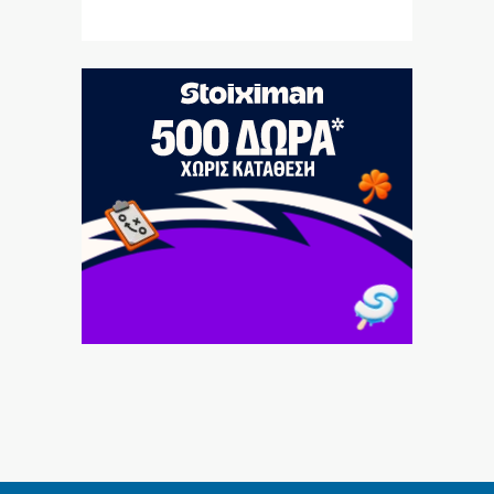
7|08|2026 | 20:50
Ο αρχηγός πρέπει να είναι μόνον ένας
7|08|2026 | 20:40
Θερινά δρομολόγια και καλοκαιρινή ταλαιπωρία
7|08|2026 | 20:30
Μετρό Θεσσαλονίκης: Στις ράγες τα δοκιμαστικά
δρομολόγια προς Καλαμαριά
7|08|2026 | 20:20
«Τσουχτερό» πρόστιμο σε ψήστες γουρουνοπούλας
στον Πύργο
7|08|2026 | 20:15
Στη Θεσσαλονίκη για τη ΔΕΘ ο Τσίπρας
7|08|2026 | 20:10
Ολο και λιγότερους ενδιαφέρει η πολιτική
7|08|2026 | 20:00