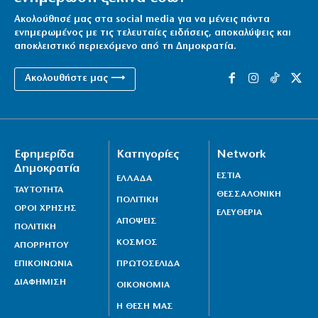
9|08|2026 | 12:10
Ακολούθησέ μας στα social media για να μένεις πάντα
«Αστέρια» και «πίστες» και βράσε όρυζα…
ενημερωμένος με τις τελευταίες ειδήσεις, αποκαλύψεις και
αποκλειστικό περιεχόμενο από τη Δημοκρατία.
9|08|2026 | 12:00
Ακολουθήστε μας ⟶
Παγκόσμιο Πρωτάθλημα U20: Ασημένια η Ιουλιάννα
Ρούσου
9|08|2026 | 11:50
Αγριος ξυλοδαρμός νοσηλεύτριας από ασθενή στον
Εφημερίδα
Κατηγορίες
Network
«Ερυθρό Σταυρό»
Δημοκρατία
ΕΣΤΙΑ
ΕΛΛΑΔΑ
9|08|2026 | 11:40
ΤΑΥΤΟΤΗΤΑ
ΘΕΣΣΑΛΟΝΙΚΗ
ΠΟΛΙΤΙΚΗ
Tρεις νεκροί από ρωσικά πλήγματα στο
ΟΡΟΙ ΧΡΗΣΗΣ
ΕΛΕΥΘΕΡΙΑ
ΑΠΟΨΕΙΣ
Ντνιπροπετρόφσκ και το Χάρκοβο
ΠΟΛΙΤΙΚΗ
ΚΟΣΜΟΣ
9|08|2026 | 11:30
ΑΠΟΡΡΗΤΟΥ
ΕΠΙΚΟΙΝΩΝΙΑ
ΠΡΩΤΟΣΕΛΙΔΑ
ΔΙΑΦΗΜΙΣΗ
ΟΙΚΟΝΟΜΙΑ
Η ΘΕΣΗ ΜΑΣ