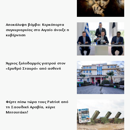
Αποκάλυψη βόμβα: Κερκόπορτα
συγκυριαρχίας στο Αιγαίο άνοιξε η
κυβέρνηση
Άγριος ξυλοδαρμός γιατρού στον
«Ερυθρό Σταυρό» από ασθενή
Φέρτε πίσω τώρα τους Patriot από
τη Σαουδική Αραβία, κύριε
Μητσοτάκη!