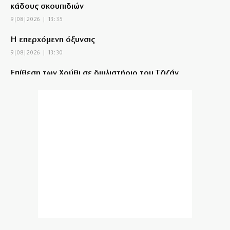
κάδους σκουπιδιών
9|08|2026 | 13:35
Η επερχόμενη όξυνσις
9|08|2026 | 13:30
Επίθεση των Χούθι σε διυλιστήριο του Τζιζάν
9|08|2026 | 13:20
Ανησυχία από την αύξηση κρουσμάτων του ιού του
Δυτικού Νείλου
9|08|2026 | 13:10
Ο καυτός Αύγουστος των βουλευτών της Ν.Δ. στην
περιφέρεια
9|08|2026 | 13:00
Κορυφώνεται η έξοδος των αδειούχων
9|08|2026 | 12:55