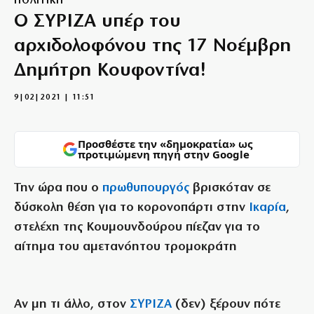
ΠΟΛΙΤΙΚΗ
Ο ΣΥΡΙΖΑ υπέρ του
αρχιδολοφόνου της 17 Νοέμβρη
Δημήτρη Κουφοντίνα!
9|02|2021 | 11:51
Προσθέστε την «δημοκρατία» ως
προτιμώμενη πηγή στην Google
Την ώρα που ο
πρωθυπουργός
βρισκόταν σε
δύσκολη θέση για το κορονοπάρτι στην
Ικαρία
,
στελέχη της Κουμουνδούρου πίεζαν για το
αίτημα του αμετανόητου τρομοκράτη
Aν μη τι άλλο, στον
ΣΥΡΙΖΑ
(δεν) ξέρουν πότε