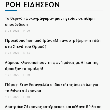
ΡΟΗ ΕΙΔΗΣΕΩΝ
Το θερινό «ψυχογράφημα» μιας ηγεσίας σε πλήρη
αποσύνδεση
9|08|2026 | 14:00
Προειδοποίηση από Ιράν: «Μη αναστρέψιμη» η τάξη
στα Στενά του Ορμούζ
9|08|2026 | 13:55
Λάρισα: Κλωνοποίησαν τη φωνή μάνας με AI και της
άρπαξαν τα τιμαλφή!
9|08|2026 | 13:50
Πάρος: Στον Εισαγγελέα ο ιδιοκτήτης beach bar για
το θάνατο 4χρονου
9|08|2026 | 13:40
Λουτράκι: 75χρονος κατέρρευσε και πέθανε δίπλα σε