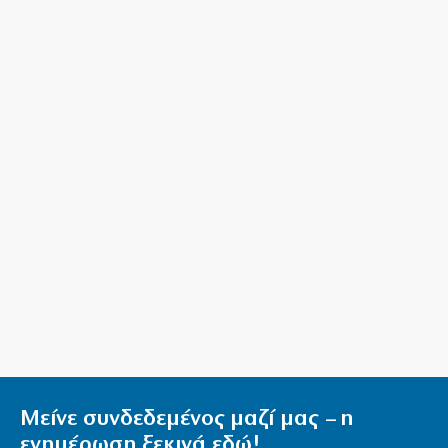
Σε κατάσταση κόκκινού συναγερμού η Αττική και 4
περιφερειακές Ενότητες
9|08|2026 | 12:50
Γκέλα της Σπόρτινγκ, γκολ ο Ιωαννίδης
9|08|2026 | 12:40
Μήλος: Ελικόπτερο προσγειώθηκε στο Σαρακήνικο
για μπάνιο (βίντεο)
9|08|2026 | 12:30
Αλέξης Τσίπρας: Χωρίς ατζέντα, χωρίς γραμμή, χωρίς
δυναμική
9|08|2026 | 12:27
Ιράν: Σκληρή στάση και αυστηροί όροι για το Ορμούζ
9|08|2026 | 12:20
Στις 624 οι φετινές Γαλάζιες Σημαίες, οι 17 ανήκουν
Μείνε συνδεδεμένος μαζί μας – η
στην Αττική
ενημέρωση ξεκινά εδώ!