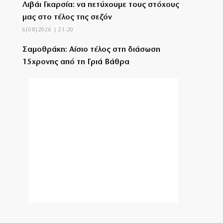
Λιβάι Γκαρσία: να πετύχουμε τους στόχους
μας στο τέλος της σεζόν
6|08|2026 | 21:20
Σαμοθράκη: Αίσιο τέλος στη διάσωση
15χρονης από τη Γριά Βάθρα
6|08|2026 | 21:10
Νίκος Τσιφόρος: Ο σαρκαστικός
καθρέφτης της Ελλάδας που έμεινε
αθάνατος
6|08|2026 | 21:00
Ο «κακός μας ο καιρός»…
6|08|2026 | 20:50
Τελευταῖοι σέ εἰσόδημα στήν Εὐρώπη
6|08|2026 | 20:40
«Ο Αμερικανός Φραπές» στη Γερουσία