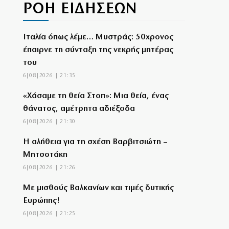
ΡΟΗ ΕΙΔΗΣΕΩΝ
Ιταλία όπως λέμε… Μυστράς: 50χρονος
έπαιρνε τη σύνταξη της νεκρής μητέρας
του
6|08|2026 | 21:35
«Χάσαμε τη θεία Στοπ»: Μια θεία, ένας
θάνατος, αμέτρητα αδιέξοδα
6|08|2026 | 21:30
Η αλήθεια για τη σχέση Βαρβιτσιώτη –
Μητσοτάκη
6|08|2026 | 21:26
Με μισθούς Βαλκανίων και τιμές δυτικής
Ευρώπης!
6|08|2026 | 21:25