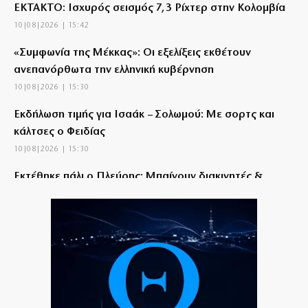
ΕΚΤΑΚΤΟ: Ισχυρός σεισμός 7,3 Ρίχτερ στην Κολομβία
10|08|2026 | 15:42
«Συμφωνία της Μέκκας»: Οι εξελίξεις εκθέτουν
ανεπανόρθωτα την ελληνική κυβέρνηση
10|08|2026 | 15:30
Εκδήλωση τιμής για Ισαάκ – Σολωμού: Με σορτς και
κάλτσες ο Φειδίας
10|08|2026 | 15:30
Εκτέθηκε πάλι ο Πλεύρης: Μπαίνουν διακινητές &
παράνομοι από Έβρο!
10|08|2026 | 15:15
«Έκανα το αυτονόητο»: Ο ρεπόρτερ του ΕΡΤNews
που έσωσε χελωνάκι από τις φλόγες στον Κουβαρά
10|08|2026 | 15:04
Παναγία Σουμελά: «Ανταλλάγματα» στη Δυτική Θράκη