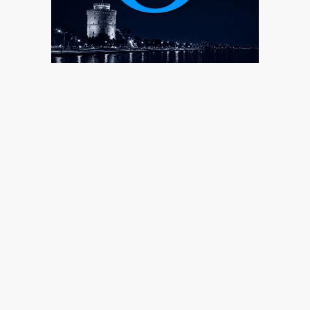
απαιτούν οι Τούρκοι
10|08|2026 | 15:00
Νέες ταυτότητες: Ποιους φορείς πρέπει να
ενημερώσετε μετά την έκδοση
10|08|2026 | 14:45
Έφυγε ο σπουδαίος φιλόσοφος και συγγραφέας
Στέλιος Ράμφος
10|08|2026 | 14:34
Μαρία Καρυστιανού: «Δεν θα δεχθώ εκβιασμούς»
10|08|2026 | 14:15
Προσπάθησαν να περάσουν 4000 πακέτα λαθραίων
τσιγάρων στη Ρόδο
10|08|2026 | 14:14
Νέο κύμα αντιδράσεων για την «ταφόπλακα» στις
υποκλοπές