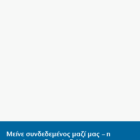
10|08|2026 | 14:00
Η υπακοή ως ελευθερία
10|08|2026 | 13:52
Αποκάλυψη: Τραμπ και Πλεύρης λύνουν το
μεταναστευτικό στην Ελλάδα!!!
10|08|2026 | 13:39
Οι Ιρακινές οργανώσεις θα παραδόσουν τα όπλα
τους στο κράτος
10|08|2026 | 13:38
Οι ελληνικοί Patriot στην υπηρεσία του Ερντογάν
10|08|2026 | 13:30
Πάρος: Στους γονείς ρίχνει την ευθύνη για το 4χρονο
ο ιδιοκτήτης
10|08|2026 | 13:24
Μείνε συνδεδεμένος μαζί μας – η