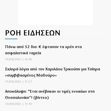
ΡΟΗ ΕΙΔΗΣΕΩΝ
Πάνω από 52 δισ. € έφτασαν τα χρέη στα
ασφαλιστικά ταμεία
10|08|2026 | 16:00
Σκληρά λόγια από την Χαριλάου Τρικούπη για Τσίπρα
«συμβιβασμένος Μαδούρο»
10|08|2026 | 15:57
Αποκάλυψη: “Έτσι ανέβηκαν οι τιμές ενοικίων στη
Θεσσαλονίκη”! (βίντεο)
10|08|2026 | 15:45