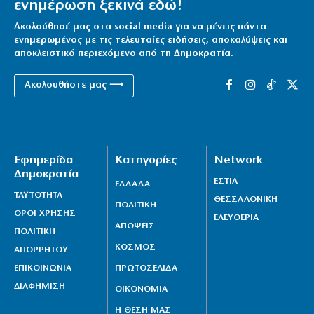
ενημέρωση ξεκινά εδώ!
SOS από ECDC για τον ιό Δυτικού Νείλου: Δεύτερη
στην Ευρώπη η Ελλάδα
Ακολούθησέ μας στα social media για να μένεις πάντα
ενημερωμένος με τις τελευταίες ειδήσεις, αποκαλύψεις και
10|08|2026 | 13:07
αποκλειστικό περιεχόμενο από τη Δημοκρατία.
Ακολουθήστε μας ⟶
Εφημερίδα
Κατηγορίες
Network
Δημοκρατία
ΕΣΤΙΑ
ΕΛΛΑΔΑ
ΤΑΥΤΟΤΗΤΑ
ΘΕΣΣΑΛΟΝΙΚΗ
ΠΟΛΙΤΙΚΗ
ΟΡΟΙ ΧΡΗΣΗΣ
ΕΛΕΥΘΕΡΙΑ
ΑΠΟΨΕΙΣ
ΠΟΛΙΤΙΚΗ
ΚΟΣΜΟΣ
ΑΠΟΡΡΗΤΟΥ
ΕΠΙΚΟΙΝΩΝΙΑ
ΠΡΩΤΟΣΕΛΙΔΑ
ΔΙΑΦΗΜΙΣΗ
ΟΙΚΟΝΟΜΙΑ
Η ΘΕΣΗ ΜΑΣ