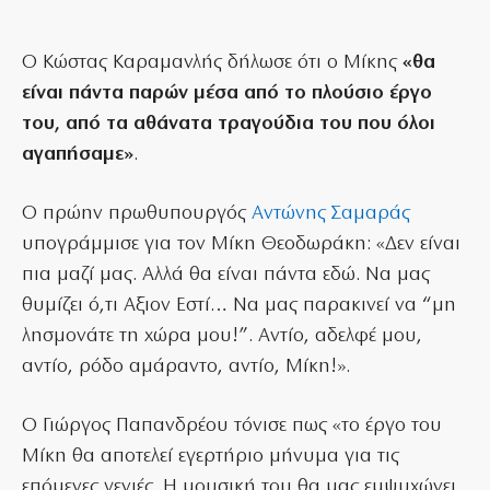
Ο Κώστας Καραμανλής δήλωσε ότι ο Μίκης
«θα
είναι πάντα παρών μέσα από το πλούσιο έργο
του, από τα αθάνατα τραγούδια του που όλοι
αγαπήσαμε»
.
Ο πρώην πρωθυπουργός
Αντώνης Σαμαράς
υπογράμμισε για τον Μίκη Θεοδωράκη: «Δεν είναι
πια μαζί μας. Αλλά θα είναι πάντα εδώ. Να μας
θυμίζει ό,τι Αξιον Εστί… Να μας παρακινεί να “μη
λησμονάτε τη χώρα μου!”. Αντίο, αδελφέ μου,
αντίο, ρόδο αμάραντο, αντίο, Μίκη!».
Ο Γιώργος Παπανδρέου τόνισε πως «το έργο του
Μίκη θα αποτελεί εγερτήριο μήνυμα για τις
επόμενες γενιές. Η μουσική του θα μας εμψυχώνει