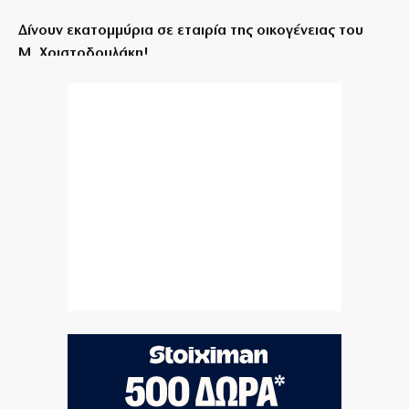
Δίνουν εκατομμύρια σε εταιρία της οικογένειας του
Μ. Χριστοδουλάκη!
10|08|2026 | 11:55
Σαρακήνικο: Στην Αρχή Πολιτικής Αεροπορίας ο
πιλότος του ελικοπτέρου
10|08|2026 | 11:44
Ιωακείμειο Γηροκομείο – «Ο Αγιος Κυπριανός»:
Αναστολή εισαγωγών ελλείψει νοσηλευτών
10|08|2026 | 11:30
Οι άνθρωποι του ΠΑΟΚ κοιτάζουν «ζεστά» τον
Τένγκστεντ
10|08|2026 | 11:30
IRIS: Πότε οι μεταφορές χρημάτων μπαίνουν στο μάτι
της Εφορίας
10|08|2026 | 11:19