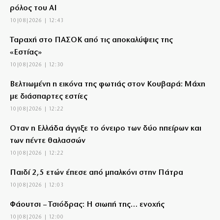
ρόλος του AI
10|08|2026 | 12:43
Ταραχή στο ΠΑΣΟΚ από τις αποκαλύψεις της
«Εστίας»
10|08|2026 | 12:30
Βελτιωμένη η εικόνα της φωτιάς στον Κουβαρά: Μάχη
με διάσπαρτες εστίες
10|08|2026 | 12:22
Όταν η Ελλάδα άγγιξε το όνειρο των δύο ηπείρων και
των πέντε θαλασσών
10|08|2026 | 12:22
Παιδί 2,5 ετών έπεσε από μπαλκόνι στην Πάτρα
10|08|2026 | 12:03
Φάουτσι – Τσιόδρας: Η σιωπή της… ενοχής
10|08|2026 | 12:00