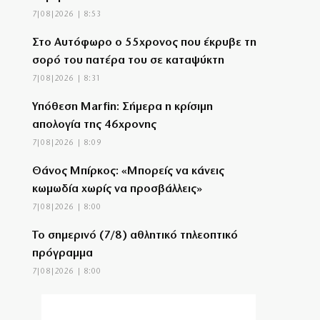
7|08|2026 | 8:53
Στο Αυτόφωρο ο 55χρονος που έκρυβε τη
σορό του πατέρα του σε καταψύκτη
7|08|2026 | 8:31
Υπόθεση Marfin: Σήμερα η κρίσιμη
απολογία της 46χρονης
7|08|2026 | 8:09
Θάνος Μπίρκος: «Μπορείς να κάνεις
κωμωδία χωρίς να προσβάλλεις»
7|08|2026 | 8:00
Το σημερινό (7/8) αθλητικό τηλεοπτικό
πρόγραμμα
7|08|2026 | 8:00
Φωτιά στη Βοιωτία: Προφυλακίστηκαν οι
τρεις συλληφθέντες