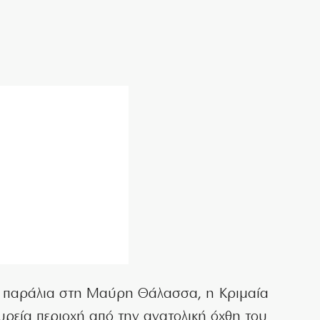
α παράλια στη Μαύρη Θάλασσα, η Κριμαία
υρεία περιοχή από την ανατολική όχθη του