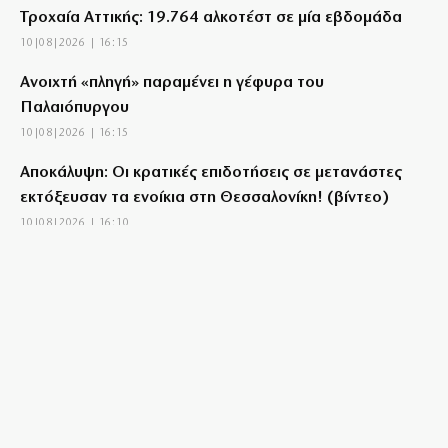
Τροχαία Αττικής: 19.764 αλκοτέστ σε μία εβδομάδα
10|08|2026 | 16:15
Ανοιχτή «πληγή» παραμένει η γέφυρα του
Παλαιόπυργου
10|08|2026 | 16:15
Αποκάλυψη: Οι κρατικές επιδοτήσεις σε μετανάστες
εκτόξευσαν τα ενοίκια στη Θεσσαλονίκη! (βίντεο)
10|08|2026 | 16:10
Πάνω από 52 δισ. € έφτασαν τα χρέη στα
ασφαλιστικά ταμεία
10|08|2026 | 16:00
Σκληρά λόγια από την Χαριλάου Τρικούπη για Τσίπρα
«συμβιβασμένος Μαδούρο»
10|08|2026 | 15:57
ΕΚΤΑΚΤΟ: Ισχυρός σεισμός 7,3 Ρίχτερ στην Κολομβία