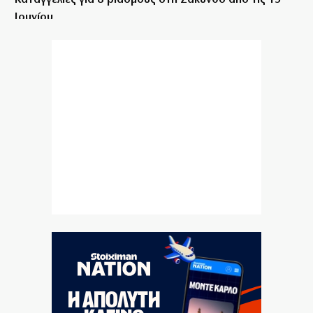
Καταγγελίες για 8 βιασμούς στη Ζάκυνθο από τις 15
Ιουνίου
7|08|2026 | 13:36
Βοιωτία: Αναστέλλεται η λειτουργία του αιολικού
πάρκου μετά τη φωτιά
7|08|2026 | 13:32
Η Καρυστιανού μιλά για στοχοποίηση της «Ελπίδας»
7|08|2026 | 13:30
Δένδιας: Με το Διεθνές Δίκαιο η επίλυση των
διαφορών
7|08|2026 | 13:00
Έπεσε ο πληθωρισμός, αλλά ενοίκια και καύσιμα
«καίνε» τα νοικοκυριά
7|08|2026 | 12:57
Μαθητής άνοιξε πυρ σε σχολείο της Ταϊλάνδης: 8