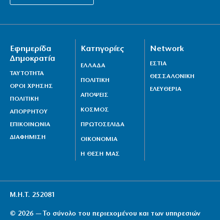
της Google
7|08|2026 | 12:00
Με γαλανόλευκο μπικίνι η Μαρία Μενούνος
αποχαιρέτησε το ελληνικό καλοκαίρι
Εφημερίδα
Κατηγορίες
Network
Δημοκρατία
7|08|2026 | 12:00
ΕΣΤΙΑ
ΕΛΛΑΔΑ
ΤΑΥΤΟΤΗΤΑ
ΘΕΣΣΑΛΟΝΙΚΗ
Μητέρα και γιος νεκροί σε τροχαίο στις Σέρρες
ΠΟΛΙΤΙΚΗ
ΟΡΟΙ ΧΡΗΣΗΣ
ΕΛΕΥΘΕΡΙΑ
7|08|2026 | 11:54
ΑΠΟΨΕΙΣ
ΠΟΛΙΤΙΚΗ
Ερευνητές στο Στάνφορντ έφτιαξαν ιούς μέσω
ΚΟΣΜΟΣ
ΑΠΟΡΡΗΤΟΥ
τεχνητής νοημοσύνης!
ΕΠΙΚΟΙΝΩΝΙΑ
ΠΡΩΤΟΣΕΛΙΔΑ
7|08|2026 | 11:40
ΔΙΑΦΗΜΙΣΗ
ΟΙΚΟΝΟΜΙΑ
Η ΘΕΣΗ ΜΑΣ
Μ.Η.Τ. 252081
© 2026 — Το σύνολο του περιεχομένου και των υπηρεσιών