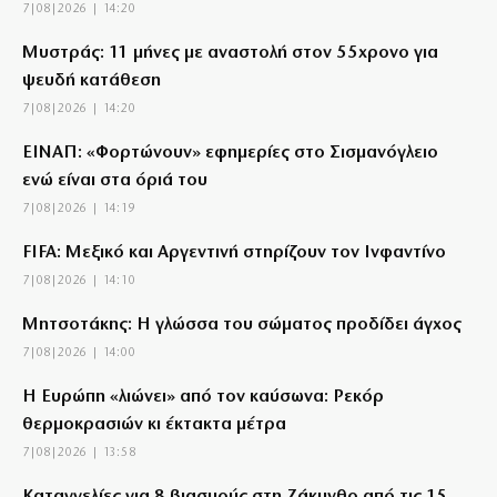
7|08|2026 | 14:20
Μυστράς: 11 μήνες με αναστολή στον 55χρονο για
ψευδή κατάθεση
7|08|2026 | 14:20
ΕΙΝΑΠ: «Φορτώνουν» εφημερίες στο Σισμανόγλειο
ενώ είναι στα όριά του
7|08|2026 | 14:19
FIFA: Μεξικό και Αργεντινή στηρίζουν τον Ινφαντίνο
7|08|2026 | 14:10
Μητσοτάκης: Η γλώσσα του σώματος προδίδει άγχος
7|08|2026 | 14:00
Η Ευρώπη «λιώνει» από τον καύσωνα: Ρεκόρ
θερμοκρασιών κι έκτακτα μέτρα
7|08|2026 | 13:58