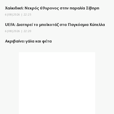
Χαλκιδική: Νεκρός 69χρονος στην παραλία Σίβηρη
6|08|2026 | 22:25
UEFA: Διατηρεί το μποϊκοτάζ στα Παγκόσμια Κύπελλα
6|08|2026 | 22:20
Aκριβαίνει γάλα και φέτα
6|08|2026 | 22:10
Επίδαυρος: Η «Μήδεια» συναντά την… Τεχνητή
Νοημοσύνη
6|08|2026 | 22:00
Έρχεται ο Σαββίδης και φέρνει… «μπαμ» στον ΠΑΟΚ!
6|08|2026 | 21:55
Reuters: Ανησυχία στις ΗΠΑ για αστάθεια στη Μέση
Ανατολή
6|08|2026 | 21:50