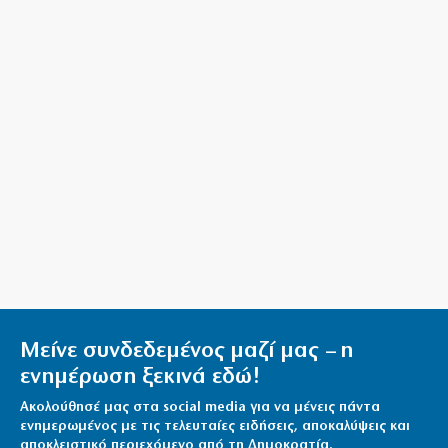
τέλος της σεζόν
6|08|2026 | 21:20
Σαμοθράκη: Αίσιο τέλος στη διάσωση 15χρονης από
τη Γριά Βάθρα
6|08|2026 | 21:10
Νίκος Τσιφόρος: Ο σαρκαστικός καθρέφτης της
Ελλάδας που έμεινε αθάνατος
6|08|2026 | 21:00
Ο «κακός μας ο καιρός»…
6|08|2026 | 20:50
Μείνε συνδεδεμένος μαζί μας – η
ενημέρωση ξεκινά εδώ!
Ακολούθησέ μας στα social media για να μένεις πάντα
ενημερωμένος με τις τελευταίες ειδήσεις, αποκαλύψεις και
αποκλειστικό περιεχόμενο από τη Δημοκρατία.