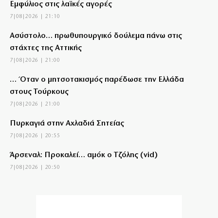
Εμφύλιος στις λαϊκές αγορές
7|08|2026 | 21:10
Ασύστολο… πρωθυπουργικό δούλεμα πάνω στις
στάχτες της Αττικής
7|08|2026 | 21:00
… Όταν ο μητσοτακισμός παρέδωσε την Ελλάδα
στους Τούρκους
7|08|2026 | 21:00
Πυρκαγιά στην Αχλαδιά Σητείας
7|08|2026 | 20:55
Άρσεναλ: Προκαλεί… αμόκ ο Τζόλης (vid)
7|08|2026 | 20:50
Ο αρχηγός πρέπει να είναι μόνον ένας
7|08|2026 | 20:40