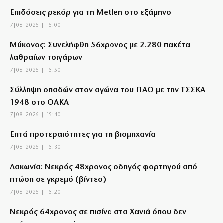
Επιδόσεις ρεκόρ για τη Metlen στο εξάμηνο
7|08|2026 | 16:00
Μύκονος: Συνελήφθη 56χρονος με 2.280 πακέτα
λαθραίων τσιγάρων
7|08|2026 | 15:50
Σύλληψη οπαδών στον αγώνα του ΠΑΟ με την ΤΣΣΚΑ
1948 στο ΟΑΚΑ
7|08|2026 | 15:40
Επτά προτεραιότητες για τη βιομηχανία
7|08|2026 | 15:30
Λακωνία: Νεκρός 48χρονος οδηγός φορτηγού από
πτώση σε γκρεμό (βίντεο)
7|08|2026 | 15:20
Νεκρός 64χρονος σε πισίνα στα Χανιά όπου δεν