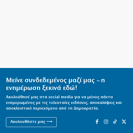
Η Ευρώπη «λιώνει» από τον καύσωνα: Ρεκόρ
θερμοκρασιών κι έκτακτα μέτρα
7|08|2026 | 13:58
Καταγγελίες για 8 βιασμούς στη Ζάκυνθο από τις 15
Ιουνίου
7|08|2026 | 13:36
Βοιωτία: Αναστέλλεται η λειτουργία του αιολικού
πάρκου μετά τη φωτιά
Μείνε συνδεδεμένος μαζί μας – η
7|08|2026 | 13:32
ενημέρωση ξεκινά εδώ!
Ακολούθησέ μας στα social media για να μένεις πάντα
ενημερωμένος με τις τελευταίες ειδήσεις, αποκαλύψεις και
αποκλειστικό περιεχόμενο από τη Δημοκρατία.
Ακολουθήστε μας ⟶