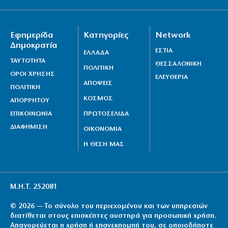
Εφημερίδα
Κατηγορίες
Network
Δημοκρατία
ΕΣΤΙΑ
ΕΛΛΑΔΑ
ΤΑΥΤΟΤΗΤΑ
ΘΕΣΣΑΛΟΝΙΚΗ
ΠΟΛΙΤΙΚΗ
ΟΡΟΙ ΧΡΗΣΗΣ
ΕΛΕΥΘΕΡΙΑ
ΑΠΟΨΕΙΣ
ΠΟΛΙΤΙΚΗ
ΚΟΣΜΟΣ
ΑΠΟΡΡΗΤΟΥ
ΕΠΙΚΟΙΝΩΝΙΑ
ΠΡΩΤΟΣΕΛΙΔΑ
ΔΙΑΦΗΜΙΣΗ
ΟΙΚΟΝΟΜΙΑ
Η ΘΕΣΗ ΜΑΣ
Μ.Η.Τ. 252081
© 2026 — Το σύνολο του περιεχομένου και των υπηρεσιών
διατίθεται στους επισκέπτες αυστηρά για προσωπική χρήση.
Απαγορεύεται η χρήση ή επανεκπομπή του, σε οποιοδήποτε