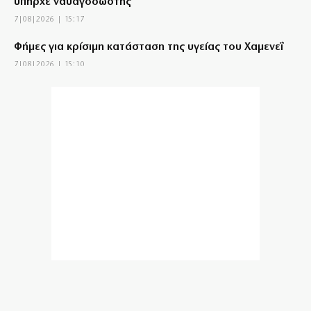
υπήρχε ναυαγοσώστης
7|08|2026 | 15:17
Φήμες για κρίσιμη κατάσταση της υγείας του Χαμενεΐ
7|08|2026 | 15:10
Οψιμη αποθέωση του Τραμπ από Γεωργιάδη και
Κυρανάκη
7|08|2026 | 15:00
Το Αιγαίο σε εταιρία με μπίζνες στην Τουρκία!
7|08|2026 | 14:53
ΣΥΡΙΖΑ: Η ρήτρα από μόνη της δεν μειώνει το κόστος
του ρεύματος
7|08|2026 | 14:50
ΠΑΣΟΚ: «Ο κ. Γεωργιάδης συνεχίζει να πετάει
χαρταετό»
7|08|2026 | 14:40