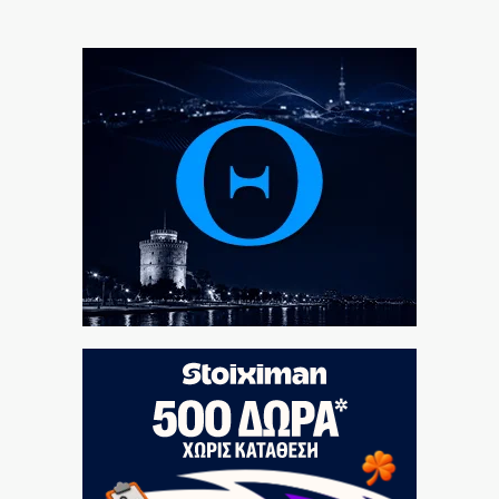
Delivery: Γιατί το αφορολόγητο στα φιλοδωρήματα
δεν αρκεί – Τι ζητούν οι διανομείς (βίντεο)
6|08|2026 | 23:10
Ο Ορτέγκα αποχαιρέτησε τον Ολυμπιακό και
υπογράφει στη Ρίβερ Πλέιτ
6|08|2026 | 23:00
ΟΛΘ: Νέα επένδυση σε σύγχρονο εξοπλισμό – 8 νέα
Straddle Carriers στο λιμάνι
6|08|2026 | 22:50
Όλα για όλα για την ανατροπή ο ΠΑΟΚ
6|08|2026 | 22:47
Ιστορική επίσκεψη Ζελένσκι στη Σερβία
6|08|2026 | 22:40
Αγιον Ορος: Εικαστικό ταξίδι σιωπής και πίστης