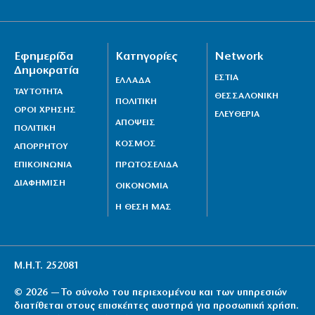
Επτά μήνες ανενεργά τα νέα αεροπλάνα της
Πυροσβεστικής
Εφημερίδα
Κατηγορίες
Network
6|08|2026 | 21:40
Δημοκρατία
ΕΣΤΙΑ
ΕΛΛΑΔΑ
ΤΑΥΤΟΤΗΤΑ
ΘΕΣΣΑΛΟΝΙΚΗ
ΠΟΛΙΤΙΚΗ
ΟΡΟΙ ΧΡΗΣΗΣ
ΕΛΕΥΘΕΡΙΑ
ΑΠΟΨΕΙΣ
ΠΟΛΙΤΙΚΗ
ΚΟΣΜΟΣ
ΑΠΟΡΡΗΤΟΥ
ΕΠΙΚΟΙΝΩΝΙΑ
ΠΡΩΤΟΣΕΛΙΔΑ
ΔΙΑΦΗΜΙΣΗ
ΟΙΚΟΝΟΜΙΑ
Η ΘΕΣΗ ΜΑΣ
Μ.Η.Τ. 252081
© 2026 — Το σύνολο του περιεχομένου και των υπηρεσιών
διατίθεται στους επισκέπτες αυστηρά για προσωπική χρήση.