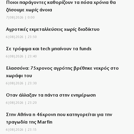
Ποιοι παράγοντες καθορίζουν τα πόσα χρόνια θα
ζήσουμε χωρίς άνοια
7|08|2026 | 0:00
Αγροτικές εκμεταλλεύσεις χωρίς διαδίκτυο
6|08|2026 | 23:50
Σε τρόφιμα και tech μπαίνουν τα funds
6|08|2026 | 23:40
Ελασσόνα: 75χρονος αγρότης βρέθηκε νεκρός στο
χωράφι του
6|08|2026 | 23:30
Όταν άλλαξαν τα πάντα στην ενημέρωση
6|08|2026 | 23:20
Στην Αθήνα η 46χρονη που κατηγορείται για την
τραγωδία της Marfin
6|08|2026 | 23:15