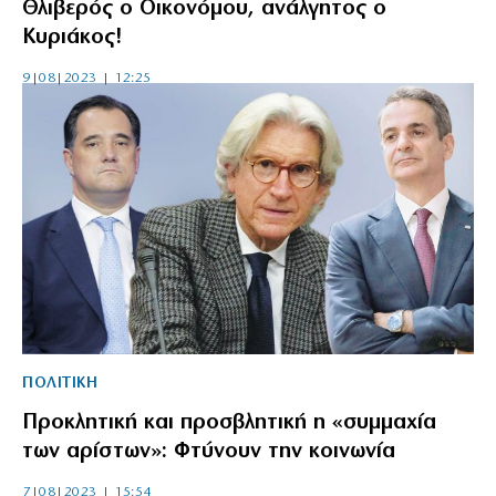
Θλιβερός ο Οικονόμου, ανάλγητος ο
Κυριάκος!
9|08|2023 | 12:25
ΠΟΛΙΤΙΚΗ
Προκλητική και προσβλητική η «συμμαχία
των αρίστων»: Φτύνουν την κοινωνία
7|08|2023 | 15:54