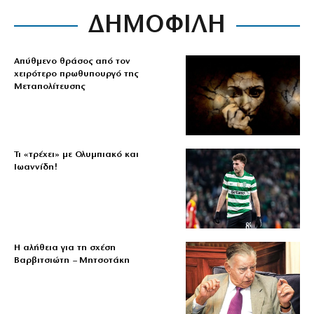
ΔΗΜΟΦΙΛΗ
Απύθμενο θράσος από τον
χειρότερο πρωθυπουργό της
Μεταπολίτευσης
Τι «τρέχει» με Ολυμπιακό και
Ιωαννίδη!
Η αλήθεια για τη σχέση
Βαρβιτσιώτη – Μητσοτάκη