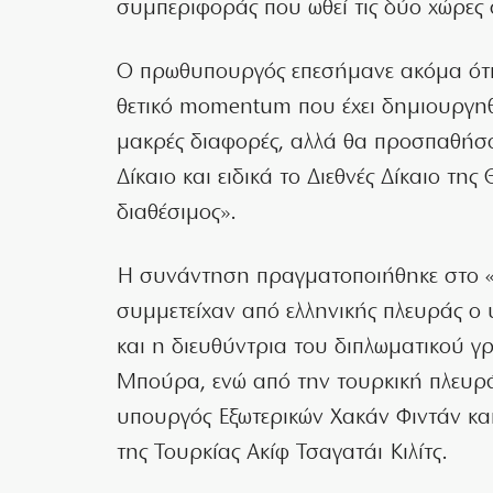
συμπεριφοράς που ωθεί τις δύο χώρες 
Ο πρωθυπουργός επεσήμανε ακόμα ότ
θετικό momentum που έχει δημιουργηθ
μακρές διαφορές, αλλά θα προσπαθήσο
Δίκαιο και ειδικά το Διεθνές Δίκαιο τη
διαθέσιμος».
Η συνάντηση πραγματοποιήθηκε στο «Σ
συμμετείχαν από ελληνικής πλευράς ο 
και η διευθύντρια του διπλωματικού
Μπούρα, ενώ από την τουρκική πλευρά
υπουργός Εξωτερικών Χακάν Φιντάν κα
της Τουρκίας Ακίφ Τσαγατάι Κιλίτς.