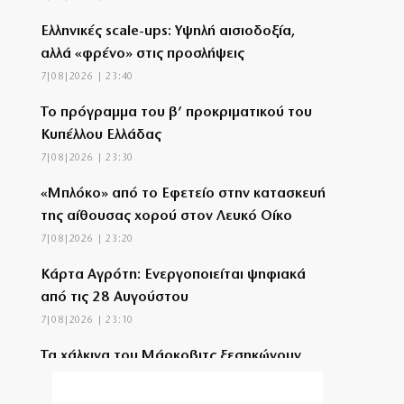
Ελληνικές scale-ups: Υψηλή αισιοδοξία,
αλλά «φρένο» στις προσλήψεις
7|08|2026 | 23:40
Το πρόγραμμα του β’ προκριματικού του
Κυπέλλου Ελλάδας
7|08|2026 | 23:30
«Μπλόκο» από το Εφετείο στην κατασκευή
της αίθουσας χορού στον Λευκό Οίκο
7|08|2026 | 23:20
Κάρτα Αγρότη: Ενεργοποιείται ψηφιακά
από τις 28 Αυγούστου
7|08|2026 | 23:10
Τα χάλκινα του Μάρκοβιτς ξεσηκώνουν
την Ιερισσό
7|08|2026 | 23:00