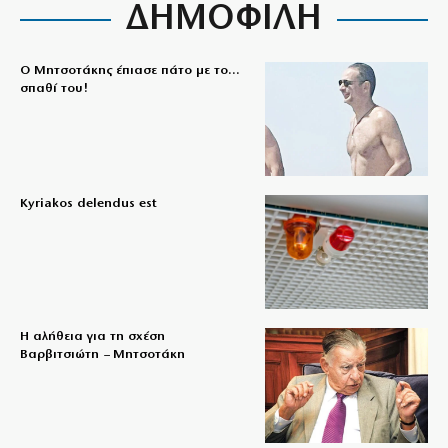
ΔΗΜΟΦΙΛΗ
Ο Μητσοτάκης έπιασε πάτο με το…
σπαθί του!
Kyriakos delendus est
Η αλήθεια για τη σχέση
Βαρβιτσιώτη – Μητσοτάκη