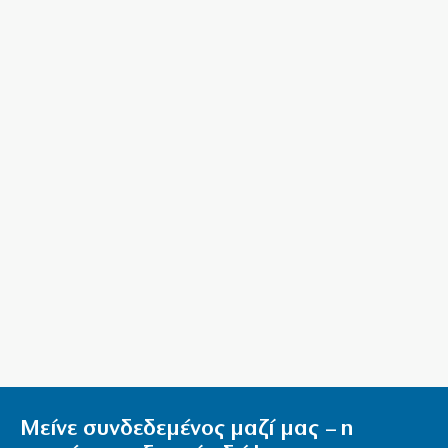
9|08|2026 | 16:30
Με Goal – Goal σε Βραζιλία και Σκωτία
9|08|2026 | 16:20
Κύπρος: Στα χέρια του λύκου η ενεργειακή
ανεξαρτησία
9|08|2026 | 16:00
Καλαμάτα: Εξαρθρώθηκε κύκλωμα κάνναβης,
κατασχέθηκαν 10 κιλά
9|08|2026 | 15:50
Η ηχηρά σιωπή του ΠΑΣΟΚ «καίει» την Άννα
Διαμαντοπούλου
9|08|2026 | 15:45
Πυρκαγιές στη Γαλλία: Εκατοντάδες συλλήψεις για
εμπρησμό ή αμέλεια
Μείνε συνδεδεμένος μαζί μας – η
9|08|2026 | 15:40