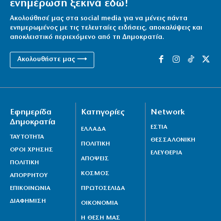
ενημέρωση ξεκινά εδώ!
Ο Ανδρουλάκης ετοιμάζει φιέστα… φυγής στην Κρήτη
Ακολούθησέ μας στα social media για να μένεις πάντα
ενημερωμένος με τις τελευταίες ειδήσεις, αποκαλύψεις και
9|08|2026 | 15:30
αποκλειστικό περιεχόμενο από τη Δημοκρατία.
Σκιάθος: Έρευνα της ΕΛ.ΑΣ. για καταγγελία
Ακολουθήστε μας ⟶
κακοποίησης 15χρονου από 17χρονο
9|08|2026 | 15:25
ΣΥΡΙΖΑ: Να αποσυρθούν οι Patriot από τη Σ. Αραβία
9|08|2026 | 15:20
Εφημερίδα
Κατηγορίες
Network
Δημοκρατία
Κάρπαθος: Απαγόρευση κολύμβησης λόγω
ΕΣΤΙΑ
ΕΛΛΑΔΑ
εντοπισμού παλαιών πυρομαχικών
ΤΑΥΤΟΤΗΤΑ
ΘΕΣΣΑΛΟΝΙΚΗ
ΠΟΛΙΤΙΚΗ
ΟΡΟΙ ΧΡΗΣΗΣ
9|08|2026 | 15:10
ΕΛΕΥΘΕΡΙΑ
ΑΠΟΨΕΙΣ
ΠΟΛΙΤΙΚΗ
ΚΟΣΜΟΣ
ΑΠΟΡΡΗΤΟΥ
ΕΠΙΚΟΙΝΩΝΙΑ
ΠΡΩΤΟΣΕΛΙΔΑ
ΔΙΑΦΗΜΙΣΗ
ΟΙΚΟΝΟΜΙΑ
Η ΘΕΣΗ ΜΑΣ