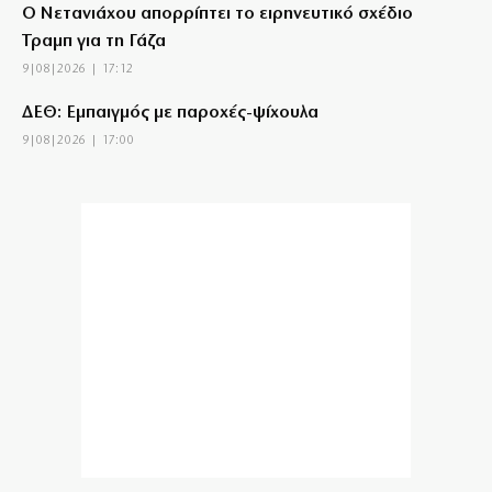
Ο Νετανιάχου απορρίπτει το ειρηνευτικό σχέδιο
Τραμπ για τη Γάζα
9|08|2026 | 17:12
ΔΕΘ: Εμπαιγμός με παροχές-ψίχουλα
9|08|2026 | 17:00
«Επιχείρηση-σκούπα» στη Θεσσαλονίκη: 17 συλλήψεις
για μέθη, ναρκωτικά και όπλα
9|08|2026 | 16:50
Βραζιλία: Τέσσερις νεκροί από συντριβή ελικοπτέρου
(βίντεο)
9|08|2026 | 16:40
Προκλητική ρητορική Φιντάν: Ιδανική λύση τα δύο
κράτη στην Κύπρο
9|08|2026 | 16:38
Κόβουν φόρους που οι… ίδιοι επέβαλαν!