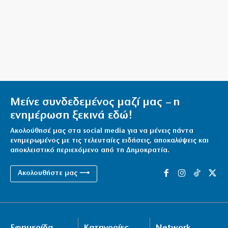
όλες τις αποστολές του
8|08|2026 | 12:00
Τουρκική πρόκληση: Αμφισβητούν την κυριαρχία των
νησιών μας
8|08|2026 | 11:45
Ηλιόπουλος σε Μάγερ: «Βλέπω το βλέμμα της τίγρης
Μείνε συνδεδεμένος μαζί μας – η
στα μάτια σου»
ενημέρωση ξεκινά εδώ!
8|08|2026 | 11:30
Ακολούθησέ μας στα social media για να μένεις πάντα
ενημερωμένος με τις τελευταίες ειδήσεις, αποκαλύψεις και
αποκλειστικό περιεχόμενο από τη Δημοκρατία.
Ακολουθήστε μας ⟶
Εφημερίδα
Κατηγορίες
Network