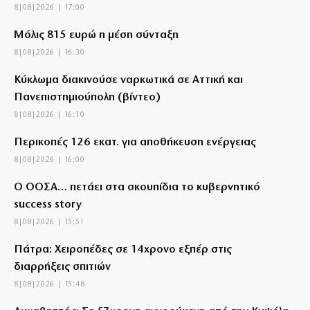
8|08|2026 | 17:00
Μόλις 815 ευρώ η μέση σύνταξη
8|08|2026 | 16:30
Κύκλωμα διακινούσε ναρκωτικά σε Αττική και
Πανεπιστημιούπολη (βίντεο)
8|08|2026 | 16:10
Περικοπές 126 εκατ. για αποθήκευση ενέργειας
8|08|2026 | 16:00
Ο ΟΟΣΑ… πετάει στα σκουπίδια το κυβερνητικό
success story
8|08|2026 | 15:51
Πάτρα: Χειροπέδες σε 14χρονο εξπέρ στις
διαρρήξεις σπιτιών
8|08|2026 | 15:48