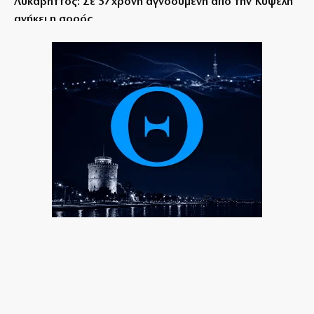
Λυκαβηττός: Σε 57χρονη αγνοούμενη από την Κυψέλη
ανήκει η σορός
8|08|2026 | 15:15
Άρειος Πάγος: Στο αρχείο παραμένουν οι υποκλοπές
8|08|2026 | 15:00
Έβρος: Χειροπέδες σε τρεις αλλοδαπούς διακινητές
λαθρομεταναστών
8|08|2026 | 14:40
Προκαλεί ο Αδωνις: «Θα καταγράφω τους πάντες…»
8|08|2026 | 14:30
Επιμένει το ΠΑΣΟΚ για τα «σπιτάκια ανακύκλωσης»
8|08|2026 | 14:00
Αγριος ξυλοδραμός γιατρού στον «Ερυθρό Σταυρό»
από ασθενή
8|08|2026 | 13:40