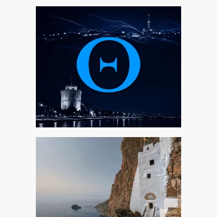
10|08|2026 | 10:54
Θρήνος στη Λέσβο: Πέθανε κτηνοτρόφος που έχασε
όλο το κοπάδι του
10|08|2026 | 10:30
Ηλιόπουλος σε Πήλιο: «Η ανανέωση είναι η απάντηση
στους επικριτές»
10|08|2026 | 10:30
Ρωσικό σφυροκόπημα από drones στο Σούμι της
Ουκρανίας (βίντεο)
10|08|2026 | 10:22
Η Ελλάδα στις φλόγες, ο Πρόεδρος της Δημοκρατίας
στα μπιτσόμπαρα (αποκλειστικό βίντεο)
10|08|2026 | 10:21
«Σαφάρι» ελέγχων από την ΑΑΔΕ σε ταβέρνες και
beach bar