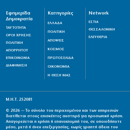
Τουρισμός για Όλους: Ανοιχτό από σήμερα για
αιτήσεις για όλα τα ΑΦΜ
Εφημερίδα
Κατηγορίες
Network
10|08|2026 | 9:15
Δημοκρατία
ΕΣΤΙΑ
ΕΛΛΑΔΑ
Φωτιά τώρα στον Κουβαρά: Κοντά σε σπίτια οι
ΤΑΥΤΟΤΗΤΑ
ΘΕΣΣΑΛΟΝΙΚΗ
ΠΟΛΙΤΙΚΗ
φλόγες – Ήχησε το 112
ΟΡΟΙ ΧΡΗΣΗΣ
ΕΛΕΥΘΕΡΙΑ
ΑΠΟΨΕΙΣ
10|08|2026 | 8:54
ΠΟΛΙΤΙΚΗ
ΚΟΣΜΟΣ
ΑΠΟΡΡΗΤΟΥ
Πάρος: Ερωτήματα για το 4χρονο που πνίγηκε – Τι
ΕΠΙΚΟΙΝΩΝΙΑ
ΠΡΩΤΟΣΕΛΙΔΑ
συνέβη στο ξενοδοχείο
ΔΙΑΦΗΜΙΣΗ
ΟΙΚΟΝΟΜΙΑ
10|08|2026 | 8:37
Η ΘΕΣΗ ΜΑΣ
Μ.Η.Τ. 252081
© 2026 — Το σύνολο του περιεχομένου και των υπηρεσιών
διατίθεται στους επισκέπτες αυστηρά για προσωπική χρήση.
Απαγορεύεται η χρήση ή επανεκπομπή του, σε οποιοδήποτε
μέσο, μετά ή άνευ επεξεργασίας, χωρίς γραπτή άδεια του