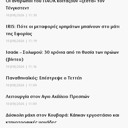
Οι άνθρωποι του ΠΑΟΚ κοιτάζουν «ζεστά» τον
Τένγκστεντ
10|08|2026 | 11:30
IRIS: Πότε οι μεταφορές χρημάτων μπαίνουν στο μάτι
της Εφορίας
10|08|2026 | 11:19
Ισαάκ – Σολωμού: 30 χρόνια από τη θυσία των ηρώων
(βίντεο)
10|08|2026 | 11:16
Παναθηναϊκός: Επέστρεψε ο Τεττέη
10|08|2026 | 11:00
Λειτουργία στον Αγιο Αχίλλειο Πρεσπών
10|08|2026 | 11:00
Δύσκολη μάχη στον Κουβαρά: Κάηκαν εργοστάσιο και
κτηνοτροφικές μονάδες